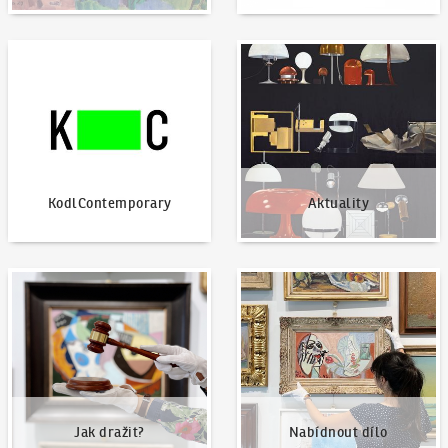
KodlContemporary
Aktuality
KodlContemporary
Aktuality
Jak dražit?
Nabídnout dílo
Jak dražit?
Nabídnout dílo