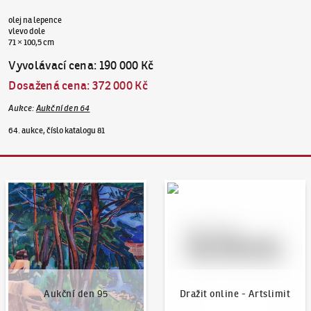
olej na lepence
vlevo dole
71 × 100,5 cm
Vyvolávací cena
:
190 000 Kč
Dosažená cena
:
372 000 Kč
Aukce
:
Aukční den 64
64. aukce, číslo katalogu 81
Aukční den 95
Dražit online - Artslimit
Aukční den 95
Dražit online - Artslimit