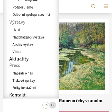
Pokračovat k obsahu
Podporujeme
Galerie KODL
Odborní spolupracovníci
Výstavy
Úvod
Nadcházející výstava
Archiv výstav
Videa
Aktuality
Press
Napsali o nás
Tiskové zprávy
Fotky ke stažení
Kontakt
Václav Radimský
Rameno řeky v ranním
(1867–1946)
oparu
CS
EN