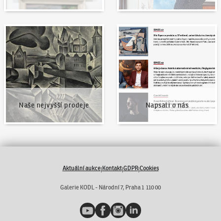
Naše nejvyšší prodeje
Napsali o nás
Naše nejvyšší prodeje
Napsali o nás
Aktuální aukce
Kontakt
GDPR
Cookies
|
|
|
Galerie KODL - Národní 7, Praha 1 110 00
YouTube
Facebook
Instagram
LinkedIn