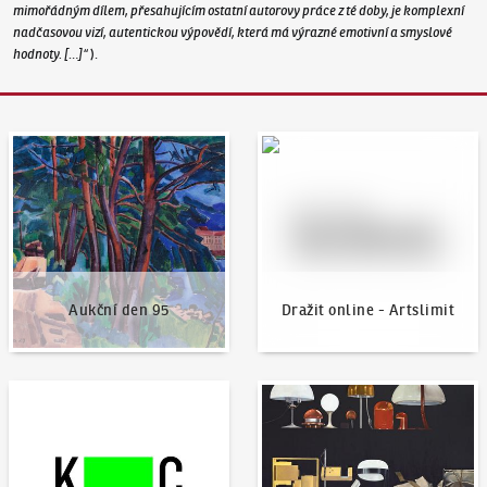
mimořádným dílem, přesahujícím ostatní autorovy práce z té doby, je komplexní
nadčasovou vizí, autentickou výpovědí, která má výrazné emotivní a smyslové
hodnoty. […]“
).
Aukční den 95
Dražit online - Artslimit
Aukční den 95
Dražit online - Artslimit
KodlContemporary
Aktuality