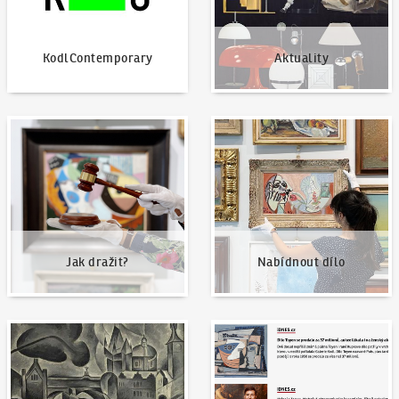
KodlContemporary
Aktuality
Jak dražit?
Nabídnout dílo
Jak dražit?
Nabídnout dílo
Naše nejvyšší prodeje
Napsali o nás