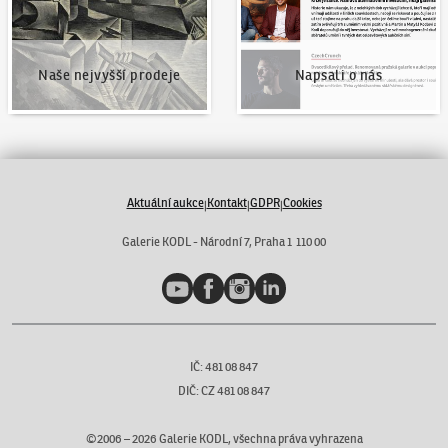
Naše nejvyšší prodeje
Napsali o nás
Aktuální aukce
Kontakt
GDPR
Cookies
|
|
|
Galerie KODL - Národní 7, Praha 1 110 00
YouTube
Facebook
Instagram
LinkedIn
IČ: 481 08 847
DIČ: CZ 481 08 847
©2006 –
2026
Galerie KODL, všechna práva vyhrazena