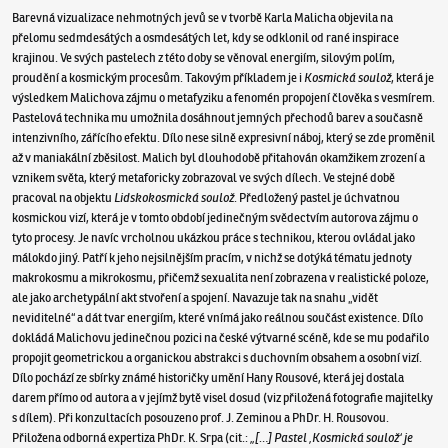
Barevná vizualizace nehmotných jevů se v tvorbě Karla Malicha objevila na
přelomu sedmdesátých a osmdesátých let, kdy se odklonil od rané inspirace
krajinou. Ve svých pastelech z této doby se věnoval energiím, silovým polím,
proudění a kosmickým procesům. Takovým příkladem je i
Kosmická soulož
, která je
výsledkem Malichova zájmu o metafyziku a fenomén propojení člověka s vesmírem.
Pastelová technika mu umožnila dosáhnout jemných přechodů barev a současně
intenzivního, zářícího efektu. Dílo nese silně expresivní náboj, který se zde proměnil
až v maniakální zběsilost. Malich byl dlouhodobě přitahován okamžikem zrození a
vznikem světa, který metaforicky zobrazoval ve svých dílech. Ve stejné době
pracoval na objektu
Lidskokosmická soulož
. Předložený pastel je úchvatnou
kosmickou vizí, která je v tomto období jedinečným svědectvím autorova zájmu o
tyto procesy. Je navíc vrcholnou ukázkou práce s technikou, kterou ovládal jako
málokdo jiný. Patří k jeho nejsilnějším pracím, v nichž se dotýká tématu jednoty
makrokosmu a mikrokosmu, přičemž sexualita není zobrazena v realistické poloze,
ale jako archetypální akt stvoření a spojení. Navazuje tak na snahu „vidět
neviditelné“ a dát tvar energiím, které vnímá jako reálnou součást existence. Dílo
dokládá Malichovu jedinečnou pozici na české výtvarné scéně, kde se mu podařilo
propojit geometrickou a organickou abstrakci s duchovním obsahem a osobní vizí.
Dílo pochází ze sbírky známé historičky umění Hany Rousové, která jej dostala
darem přímo od autora a v jejímž bytě visel dosud (viz přiložená fotografie majitelky
s dílem). Při konzultacích posouzeno prof. J. Zeminou a PhDr. H. Rousovou.
Přiložena odborná expertiza PhDr. K. Srpa (cit.:
„[…] Pastel ‚Kosmická soulož‘ je