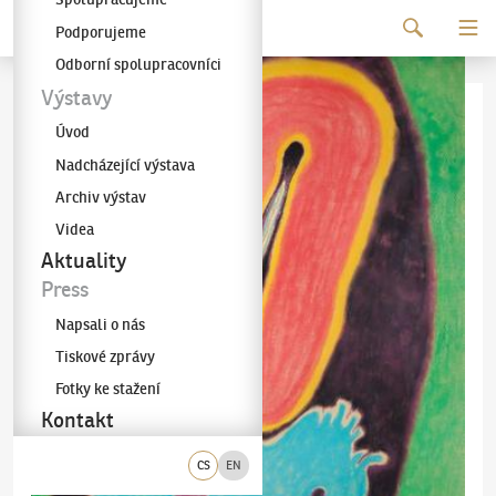
Pokračovat k obsahu
Podporujeme
Galerie KODL
Odborní spolupracovníci
Výstavy
Úvod
Nadcházející výstava
Archiv výstav
Videa
Aktuality
Press
Napsali o nás
Tiskové zprávy
Fotky ke stažení
Kontakt
CS
EN