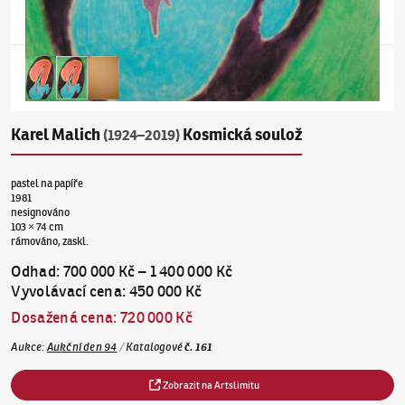
Karel Malich
Kosmická soulož
(1924–2019)
pastel na papíře
1981
nesignováno
103 × 74 cm
rámováno, zaskl.
Odhad
:
700 000 Kč
–
1 400 000 Kč
Vyvolávací cena
:
450 000 Kč
Dosažená cena
:
720 000 Kč
Aukce
:
Aukční den 94
/
Katalogové
č.
161
Zobrazit na Artslimitu