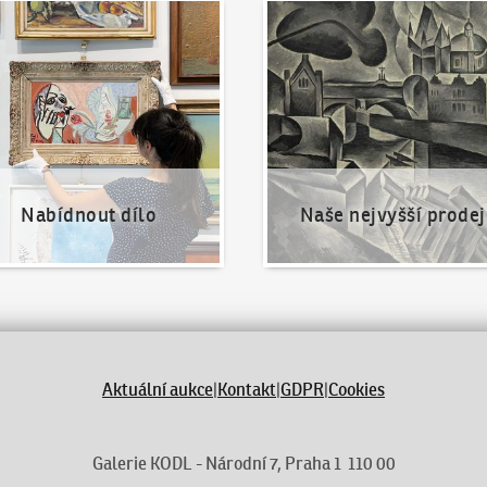
nout dílo
Naše nejvyšší prodeje
Nabídnout dílo
Naše nejvyšší prodej
Aktuální aukce
|
Kontakt
|
GDPR
|
Cookies
Galerie KODL - Národní 7, Praha 1 110 00