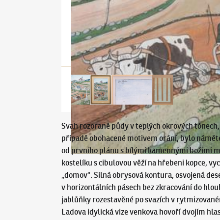
Svah rozorané půdy v teplých okrových tónech, 
případě obohacené motivem orání, bylo námětem
od prvního plánu s bílými kamennými božími m
kostelíku s cibulovou věží na hřebeni kopce, v
„domov“. Silná obrysová kontura, osvojená deset
v horizontálních pásech bez zkracování do hlou
jablůňky rozestavěné po svazích v rytmizovaném
Ladova idylická vize venkova hovoří dvojím hla