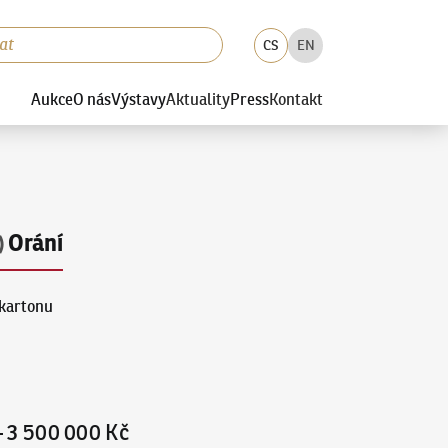
CS
EN
Aukce
O nás
Výstavy
Aktuality
Press
Kontakt
Orání
)
 kartonu
–
3 500 000 Kč