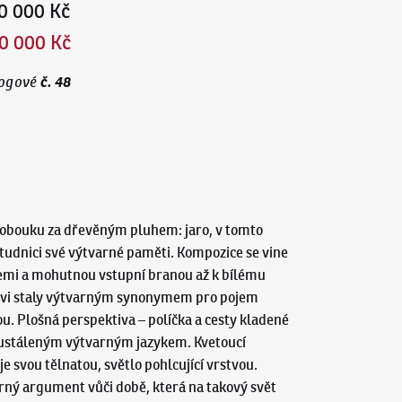
0 000 Kč
0 000 Kč
č.
48
ogové
klobouku za dřevěným pluhem: jaro, v tomto
tudnici své výtvarné paměti. Kompozice se vine
cemi a mohutnou vstupní branou až k bílému
Ladovi staly výtvarným synonymem pro pojem
ou. Plošná perspektiva – políčka a cesty kladené
ce ustáleným výtvarným jazykem. Kvetoucí
 svou tělnatou, světlo pohlcující vrstvou.
arný argument vůči době, která na takový svět