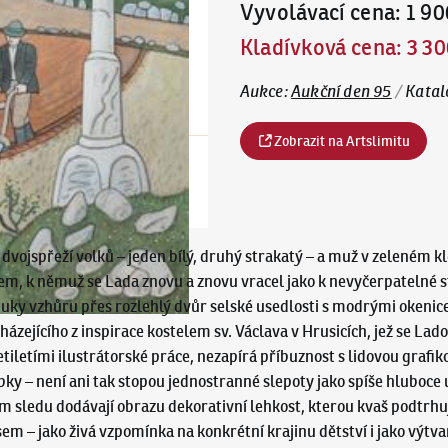
Vyvolávací cena
:
1 90
Kladívková cena
:
3 30
Aukce
:
Aukční den 95
/
Katal
Zobrazit na Artslimitu
dvojspřeží volků – jeden bílý, druhý strakatý – a muž v zeleném 
, k němuž se Lada znovu a znovu vracel jako k nevyčerpatelné s
uky vzhůru přes rozlehlý dvůr selské usedlosti s modrými okeni
ycházejícího z inspirace kostelem sv. Václava v Hrusicích, jež se 
iletími ilustrátorské práce, nezapírá příbuznost s lidovou grafik
bky – není ani tak stopou jednostranné slepoty jako spíše hlubo
 sledu dodávají obrazu dekorativní lehkost, kterou kvaš podtrhuje
sem – jako živá vzpomínka na konkrétní krajinu dětství i jako výtv