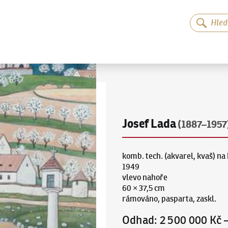
Josef Lada
(1887–1957
komb. tech. (akvarel, kvaš) na
1949
vlevo nahoře
60 × 37,5 cm
rámováno, pasparta, zaskl.
Odhad
:
2 500 000 Kč