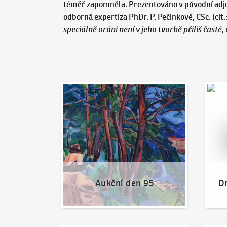
téměř zapomněla. Prezentováno v původní adjust
odborná expertiza PhDr. P. Pečinkové, CSc. (cit.
speciálně orání není v jeho tvorbě příliš časté,
Aukční den 95
Dražit
Aukční den 95
Dr