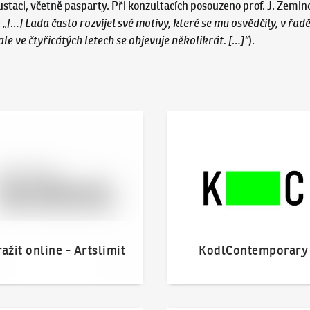
aci, včetně pasparty. Při konzultacích posouzeno prof. J. Zemino
:
„[…] Lada často rozvíjel své motivy, které se mu osvědčily, v řad
 ale ve čtyřicátých letech se objevuje několikrát. […]“
).
 online - Artslimit
KodlContemporary
ažit online - Artslimit
KodlContemporary