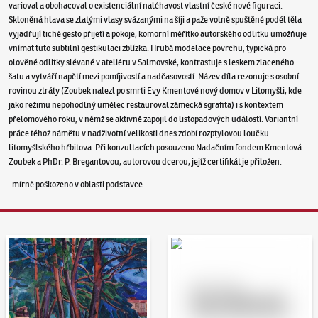
varioval a obohacoval o existenciální naléhavost vlastní české nové figuraci.
Skloněná hlava se zlatými vlasy svázanými na šíji a paže volně spuštěné podél těla
vyjadřují tiché gesto přijetí a pokoje; komorní měřítko autorského odlitku umožňuje
vnímat tuto subtilní gestikulaci zblízka. Hrubá modelace povrchu, typická pro
olověné odlitky slévané v ateliéru v Salmovské, kontrastuje s leskem zlaceného
šatu a vytváří napětí mezi pomíjivostí a nadčasovostí. Název díla rezonuje s osobní
rovinou ztráty (Zoubek nalezl po smrti Evy Kmentové nový domov v Litomyšli, kde
jako režimu nepohodlný umělec restauroval zámecká sgrafita) i s kontextem
přelomového roku, v němž se aktivně zapojil do listopadových událostí. Variantní
práce téhož námětu v nadživotní velikosti dnes zdobí rozptylovou loučku
litomyšlského hřbitova. Při konzultacích posouzeno Nadačním fondem Kmentová
Zoubek a PhDr. P. Bregantovou, autorovou dcerou, jejíž certifikát je přiložen.
-mírně poškozeno v oblasti podstavce
Aukční den 95
Dražit online - Artslimit