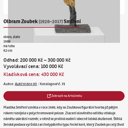
Olbram Zoubek
Smíření
(1926–2017)
olovo, zlato
1989
na rubu
62 cm
Odhad
:
200 000 Kč
–
300 000 Kč
Vyvolávací cena
:
100 000 Kč
Kladívková cena
:
430 000 Kč
Aukce
:
Aukční den 95
/
Katalogové
č.
71
Zobrazit na Artslimitu
Plastika
Smíření
vznikla v roce 1989, kdy se Zoubkova figurální tvorba již pátým
rokem rozvíjela v polychromované poloze. Zlacení olověného odlitku vtiskuje
námětu sakrální rozměr, v němž se prolíná osobní i obecně lidská zkušenost. Štíhlá
ženská postava vyrůstá z archetypálního typu řecké koré, který Zoubek po celý život