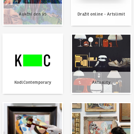
Aukční den 95
Dražit online - Artslimit
KodlContemporary
Aktuality
KodlContemporary
Aktuality
Jak dražit?
Nabídnout dílo