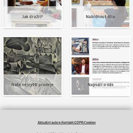
Jak dražit?
Nabídnout dílo
Naše nejvyšší prodeje
Napsali o nás
Naše nejvyšší prodeje
Napsali o nás
Aktuální aukce
Kontakt
GDPR
Cookies
|
|
|