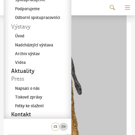
Pokračovat k obsahu
Podporujeme
Galerie KODL
Odborní spolupracovníci
Výstavy
Úvod
Nadcházející výstava
Archiv výstav
Videa
Aktuality
Press
Napsali o nás
Tiskové zprávy
Fotky ke stažení
Kontakt
CS
EN