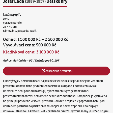
Josef Lada
Dětské hry
(1887–1957)
kvaš na papíře
1940
vpravo nahoře
25 × 40 cm
rámováno, pasparta, zaskl.
Odhad
:
1 500 000 Kč
–
2 500 000 Kč
Vyvolávací cena
:
900 000 Kč
Kladívková cena
:
3 100 000 Kč
Aukce
:
Aukční den 95
/
Katalogové
č.
107
Zobrazit na Artslimitu
Líbezný výjev dětského hraní na pěšině za vsí nelze číst jinak než jako vědomou
protiváhu dobové tísně prvních let nacistické okupace. Ladovo venkovské
universum není pouhou nostalgií, nýbrž mlčenlivým gestem vzdoru
prostřednictvím obrazu nezlomené české každodennosti. Kompozice je vystavěna
na principu pásového vrstvení prostoru – od dětí hrajících v popředí na babu pod
dohledem poslušného psiska přes zelenající se náves až po bílé chaloupky s
doškovou střechou a kostelní věž v průhledu. Vnitřní rytmus scény je určen útlými