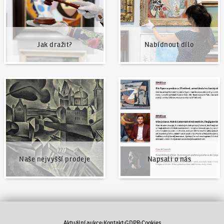
Jak dražit?
Nabídnout dílo
Naše nejvyšší prodeje
Napsali o nás
Naše nejvyšší prodeje
Napsali o nás
Aktuální aukce
Kontakt
GDPR
Cookies