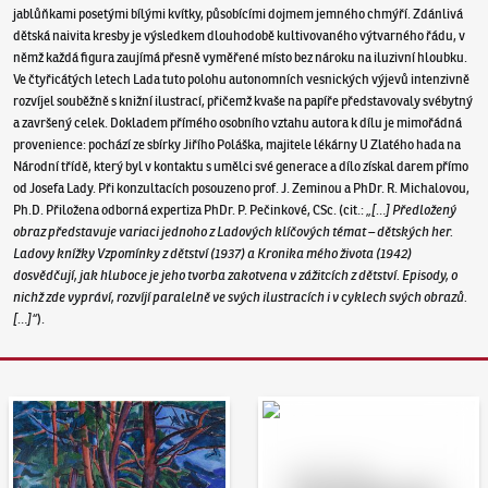
jablůňkami posetými bílými kvítky, působícími dojmem jemného chmýří. Zdánlivá
dětská naivita kresby je výsledkem dlouhodobě kultivovaného výtvarného řádu, v
němž každá figura zaujímá přesně vyměřené místo bez nároku na iluzivní hloubku.
Ve čtyřicátých letech Lada tuto polohu autonomních vesnických výjevů intenzivně
rozvíjel souběžně s knižní ilustrací, přičemž kvaše na papíře představovaly svébytný
a završený celek. Dokladem přímého osobního vztahu autora k dílu je mimořádná
provenience: pochází ze sbírky Jiřího Poláška, majitele lékárny U Zlatého hada na
Národní třídě, který byl v kontaktu s umělci své generace a dílo získal darem přímo
od Josefa Lady. Při konzultacích posouzeno prof. J. Zeminou a PhDr. R. Michalovou,
Ph.D. Přiložena odborná expertiza PhDr. P. Pečinkové, CSc. (cit.:
„[…] Předložený
obraz představuje variaci jednoho z Ladových klíčových témat – dětských her.
Ladovy knížky Vzpomínky z dětství (1937) a Kronika mého života (1942)
dosvědčují, jak hluboce je jeho tvorba zakotvena v zážitcích z dětství. Episody, o
nichž zde vypráví, rozvíjí paralelně ve svých ilustracích i v cyklech svých obrazů.
[…]“
).
Aukční den 95
Dražit online - Artslimit