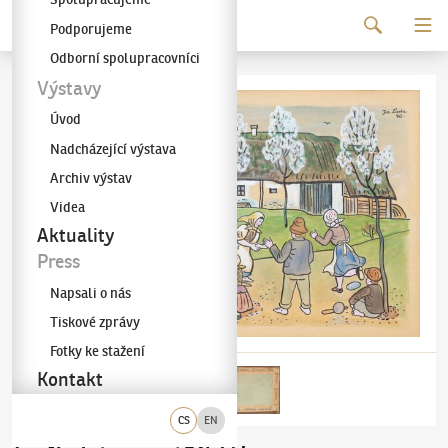
Pokračovat k obsahu
Podporujeme
Galerie KODL
Odborní spolupracovníci
Výstavy
Úvod
Nadcházející výstava
Archiv výstav
Videa
Aktuality
Press
Napsali o nás
Tiskové zprávy
Fotky ke stažení
Kontakt
CS
EN