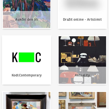
Aukční den 95
Dražit online - Artslimit
KodlContemporary
Aktuality
KodlContemporary
Aktuality
Jak dražit?
Nabídnout dílo