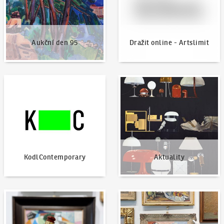
Aukční den 95
Dražit online - Artslimit
KodlContemporary
Aktuality
KodlContemporary
Aktuality
Jak dražit?
Nabídnout dílo