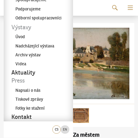
Pokračovat k obsahu
Podporujeme
Galerie KODL
Odborní spolupracovníci
Výstavy
Úvod
Nadcházející výstava
Archiv výstav
Videa
Aktuality
Press
Napsali o nás
Tiskové zprávy
Fotky ke stažení
Kontakt
CS
EN
Antonín Chittussi
Za městem
(1847–1891)