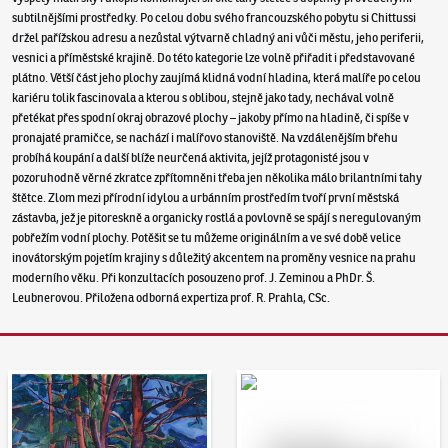
subtilnějšími prostředky. Po celou dobu svého francouzského pobytu si Chittussi
držel pařížskou adresu a nezůstal výtvarně chladný ani vůči městu, jeho periferii,
vesnici a příměstské krajině. Do této kategorie lze volně přiřadit i představované
plátno. Větší část jeho plochy zaujímá klidná vodní hladina, která malíře po celou
kariéru tolik fascinovala a kterou s oblibou, stejně jako tady, nechával volně
přetékat přes spodní okraj obrazové plochy – jakoby přímo na hladině, či spíše v
pronajaté pramičce, se nachází i malířovo stanoviště. Na vzdálenějším břehu
probíhá koupání a další blíže neurčená aktivita, jejíž protagonisté jsou v
pozoruhodně věrné zkratce zpřítomněni třeba jen několika málo brilantními tahy
štětce. Zlom mezi přírodní idylou a urbánním prostředím tvoří první městská
zástavba, jež je pitoreskně a organicky rostlá a povlovně se spájí s neregulovaným
pobřežím vodní plochy. Potěšit se tu můžeme originálním a ve své době velice
inovátorským pojetím krajiny s důležitý akcentem na proměny vesnice na prahu
moderního věku. Při konzultacích posouzeno prof. J. Zeminou a PhDr. Š.
Leubnerovou. Přiložena odborná expertiza prof. R. Prahla, CSc.
Aukční den 95
Dražit online - Artslimit