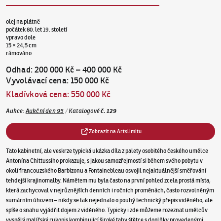
olej na plátně
počátek 80. let 19. století
vpravo dole
15 × 24,5 cm
rámováno
Odhad
:
200 000 Kč
–
400 000 Kč
Vyvolávací cena
:
150 000 Kč
Kladívková cena
:
550 000 Kč
Aukce
:
Aukční den 95
/
Katalogové
č.
129
Zobrazit na Artslimitu
Tato kabinetní, ale veskrze typická ukázka díla z palety osobitého českého umělce
Antonína Chittussiho prokazuje, s jakou samozřejmostí si během svého pobytu v
okolí francouzského Barbizonu a Fontainebleau osvojil nejaktuálnější směřování
tehdejší krajinomalby. Námětem mu byla často na první pohled zcela prostá místa,
která zachycoval v nejrůznějších denních i ročních proměnách, často rozvolněným
sumárním úhozem – nikdy se tak nejednalo o pouhý technický přepis viděného, ale
spíše o snahu vyjádřit dojem z viděného. Typicky i zde můžeme rozeznat umělcův
vyspělý malířský rukopis kombinující široké tahy štětce s doplňky provedenými