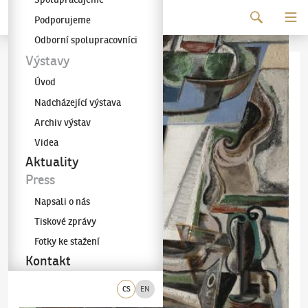
Pokračovat k obsahu
Podporujeme
Galerie KODL
Odborní spolupracovníci
Výstavy
Úvod
Nadcházející výstava
Archiv výstav
Videa
Aktuality
Press
Napsali o nás
Tiskové zprávy
Fotky ke stažení
Kontakt
CS
EN