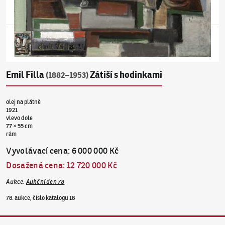
Emil Filla
Zátiší s hodinkami
(1882–1953)
olej na plátně
1921
vlevo dole
77 × 55 cm
rám
Vyvolávací cena
:
6 000 000 Kč
Dosažená cena
:
12 720 000 Kč
Aukce
:
Aukční den 78
78. aukce, číslo katalogu 18