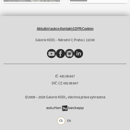
Aktuální aukce
Kontakt
GDPR
Cookies
|
|
|
Galerie KODL - Národní 7, Praha 1 110 00
YouTube
Facebook
Instagram
LinkedIn
IČ: 481 08 847
DIČ: CZ 481 08 847
©2006 –
2026
Galerie KODL, všechna práva vyhrazena
CS
EN