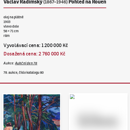
Václav Radimský
Pohled na Rouen
(1867–1946)
olej na plátně
1903
vlevo dole
58 × 71 cm
rám
Vyvolávací cena
:
1 200 000 Kč
Dosažená cena
:
2 760 000 Kč
Aukce
:
Aukční den 78
78. aukce, číslo katalogu 80
Aukční den 95
Dražit online - Artslimit