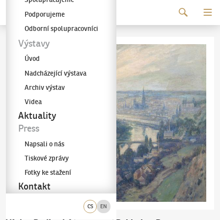
Pokračovat k obsahu
Podporujeme
Galerie KODL
Odborní spolupracovníci
Výstavy
Úvod
Nadcházející výstava
Archiv výstav
Videa
Aktuality
Press
Napsali o nás
Tiskové zprávy
Fotky ke stažení
Kontakt
CS
EN