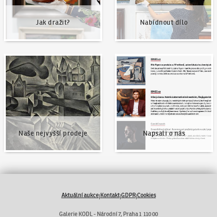
Jak dražit?
Nabídnout dílo
Naše nejvyšší prodeje
Napsali o nás
Naše nejvyšší prodeje
Napsali o nás
Aktuální aukce
Kontakt
GDPR
Cookies
|
|
|
Galerie KODL - Národní 7, Praha 1 110 00