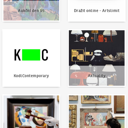
Aukční den 95
Dražit online - Artslimit
KodlContemporary
Aktuality
KodlContemporary
Aktuality
Jak dražit?
Nabídnout dílo