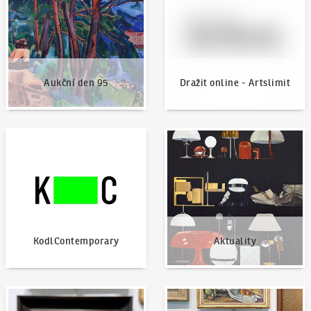
Aukční den 95
Dražit online - Artslimit
KodlContemporary
Aktuality
KodlContemporary
Aktuality
Jak dražit?
Nabídnout dílo