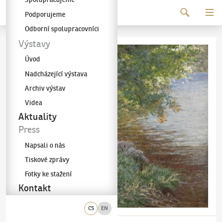
Pokračovat k obsahu
Podporujeme
Galerie KODL
Odborní spolupracovníci
Výstavy
Úvod
Nadcházející výstava
Archiv výstav
Videa
Aktuality
Press
Napsali o nás
Tiskové zprávy
Fotky ke stažení
Kontakt
CS
EN