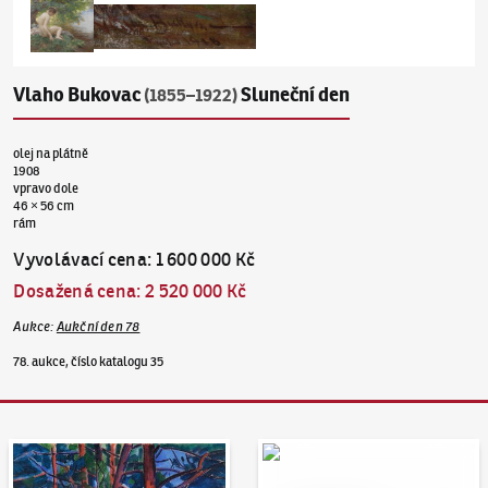
Vlaho Bukovac
Sluneční den
(1855–1922)
olej na plátně
1908
vpravo dole
46 × 56 cm
rám
Vyvolávací cena
:
1 600 000 Kč
Dosažená cena
:
2 520 000 Kč
Aukce
:
Aukční den 78
78. aukce, číslo katalogu 35
Aukční den 95
Dražit online - Artslimit