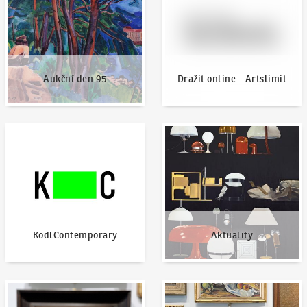
Aukční den 95
Dražit online - Artslimit
KodlContemporary
Aktuality
KodlContemporary
Aktuality
Jak dražit?
Nabídnout dílo