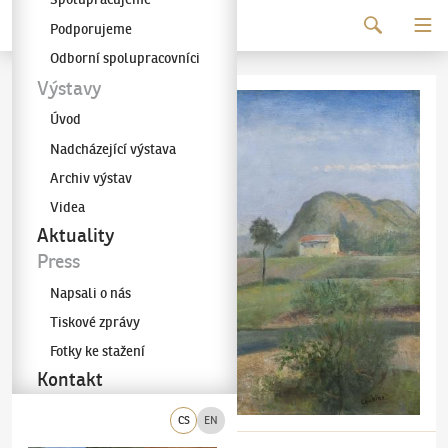
Pokračovat k obsahu
Podporujeme
Galerie KODL
Odborní spolupracovníci
Výstavy
Úvod
Nadcházející výstava
Archiv výstav
Videa
Aktuality
Press
Napsali o nás
Tiskové zprávy
Fotky ke stažení
Kontakt
CS
EN