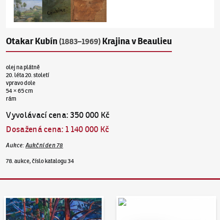
Otakar Kubín
Krajina v Beaulieu
(1883–1969)
olej na plátně
20. léta 20. století
vpravo dole
54 × 65 cm
rám
Vyvolávací cena
:
350 000 Kč
Dosažená cena
:
1 140 000 Kč
Aukce
:
Aukční den 78
78. aukce, číslo katalogu 34
Aukční den 95
Dražit online - Artslimit