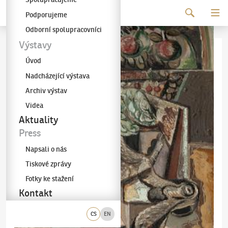
Pokračovat k obsahu
Podporujeme
Galerie KODL
Odborní spolupracovníci
Výstavy
Úvod
Nadcházející výstava
Archiv výstav
Videa
Aktuality
Press
Napsali o nás
Tiskové zprávy
Fotky ke stažení
Kontakt
CS
EN