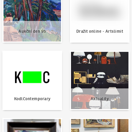
Aukční den 95
Dražit online - Artslimit
KodlContemporary
Aktuality
KodlContemporary
Aktuality
Jak dražit?
Nabídnout dílo