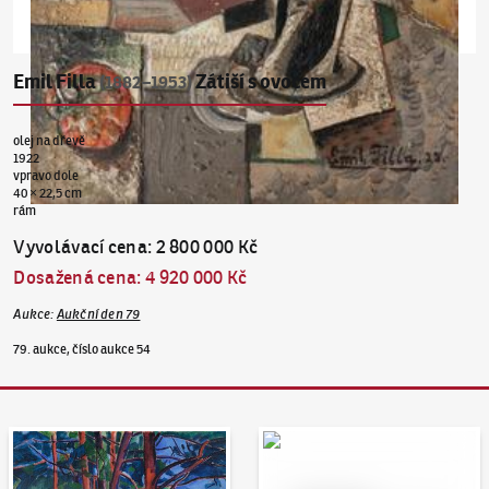
Emil Filla
Zátiší s ovocem
(1882–1953)
olej na dřevě
1922
vpravo dole
40 × 22,5 cm
rám
Vyvolávací cena
:
2 800 000 Kč
Dosažená cena
:
4 920 000 Kč
Aukce
:
Aukční den 79
79. aukce, číslo aukce 54
Aukční den 95
Dražit online - Artslimit