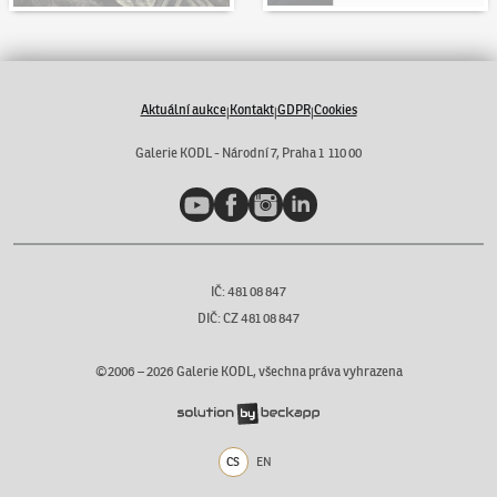
Aktuální aukce
Kontakt
GDPR
Cookies
|
|
|
Galerie KODL - Národní 7, Praha 1 110 00
YouTube
Facebook
Instagram
LinkedIn
IČ: 481 08 847
DIČ: CZ 481 08 847
©2006 –
2026
Galerie KODL, všechna práva vyhrazena
CS
EN