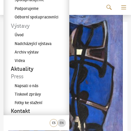
Pokračovat k obsahu
Podporujeme
Galerie KODL
Odborní spolupracovníci
Výstavy
Úvod
Nadcházející výstava
Archiv výstav
Videa
Aktuality
Press
Napsali o nás
Tiskové zprávy
Fotky ke stažení
Kontakt
CS
EN