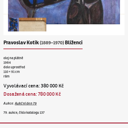
Pravoslav Kotík
Blíženci
(1889–1970)
olej na plátně
1964
dole uprostřed
110 × 91 cm
rám
Vyvolávací cena
:
380 000 Kč
Dosažená cena
:
780 000 Kč
Aukce
:
Aukční den 79
79. aukce, číslo katalogu 137