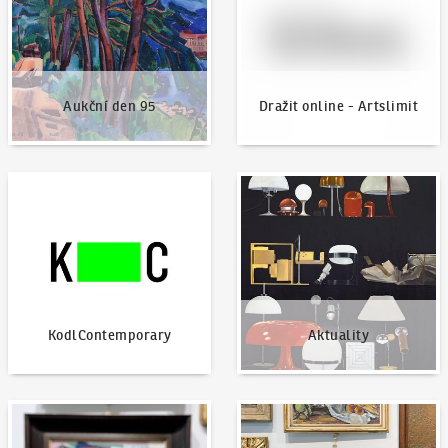
Aukční den 95
Dražit online - Artslimit
KodlContemporary
Aktuality
KodlContemporary
Aktuality
Jak dražit?
Nabídnout dílo