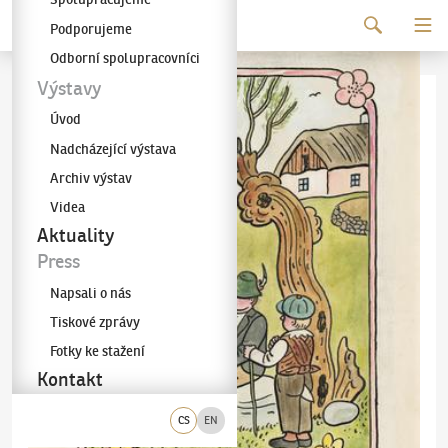
Pokračovat k obsahu
Podporujeme
Galerie KODL
Odborní spolupracovníci
Výstavy
Úvod
Nadcházející výstava
Archiv výstav
Videa
Aktuality
Press
Napsali o nás
Tiskové zprávy
Fotky ke stažení
Kontakt
CS
EN