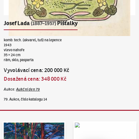
Josef Lada
Píšťalky
(1887–1957)
komb. tech. (akvarel, tuš) na lepence
1943
vlevo nahoře
35 × 24 cm
rám, sklo, pasparta
Vyvolávací cena
:
200 000 Kč
Dosažená cena
:
348 000 Kč
Aukce
:
Aukční den 79
79. Aukce, číslo katalogu 14
Aukční den 95
Dražit online - Artslimit