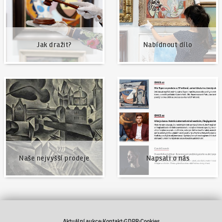
Jak dražit?
Nabídnout dílo
Naše nejvyšší prodeje
Napsali o nás
Naše nejvyšší prodeje
Napsali o nás
Aktuální aukce
Kontakt
GDPR
Cookies