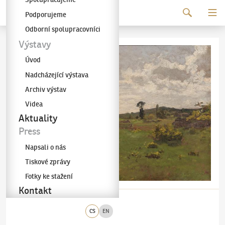
Pokračovat k obsahu
Podporujeme
Galerie KODL
Odborní spolupracovníci
Výstavy
Úvod
Nadcházející výstava
Archiv výstav
Videa
Aktuality
Press
Napsali o nás
Tiskové zprávy
Fotky ke stažení
Kontakt
CS
EN