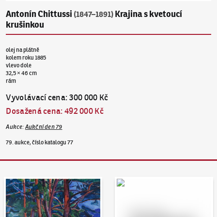
Antonín Chittussi
Krajina s kvetoucí
(1847–1891)
krušinkou
olej na plátně
kolem roku 1885
vlevo dole
32,5 × 46 cm
rám
Vyvolávací cena
:
300 000 Kč
Dosažená cena
:
492 000 Kč
Aukce
:
Aukční den 79
79. aukce, číslo katalogu 77
Aukční den 95
Dražit online - Artslimit