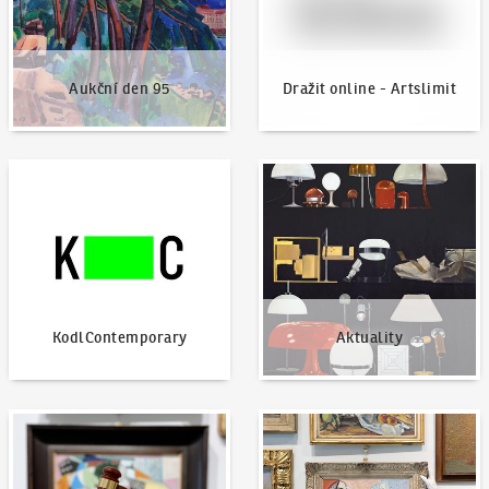
Aukční den 95
Dražit online - Artslimit
KodlContemporary
Aktuality
KodlContemporary
Aktuality
Jak dražit?
Nabídnout dílo