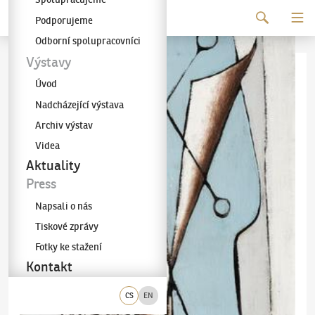
Pokračovat k obsahu
Podporujeme
Galerie KODL
Odborní spolupracovníci
Výstavy
Úvod
Nadcházející výstava
Archiv výstav
Videa
Aktuality
Press
Napsali o nás
Tiskové zprávy
Fotky ke stažení
Kontakt
CS
EN