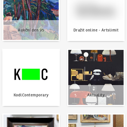
Aukční den 95
Dražit online - Artslimit
KodlContemporary
Aktuality
KodlContemporary
Aktuality
Jak dražit?
Nabídnout dílo