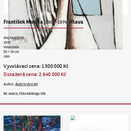
František Muzika
Hlava
(1900–1974)
olej na plátně
1933
vlevo dole
55 × 33 cm
rám
Vyvolávací cena
:
1 300 000 Kč
Dosažená cena
:
2 640 000 Kč
Aukce
:
Aukční den 80
80. aukce, číslo katalogu 108
Aukční den 95
Dražit online - Artslimit