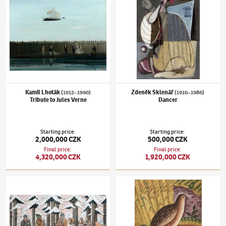
Kamil Lhoták
Zdeněk Sklenář
(1912–1990)
(1910–1986)
Tribute to Jules Verne
Dancer
Starting price
:
Starting price
:
2,000,000 CZK
500,000 CZK
Final price
:
Final price
:
4,320,000 CZK
1,920,000 CZK
Josef Lada
(1887–1957)
Successful hunt
Josef Čapek
(1887–1945)
Quial