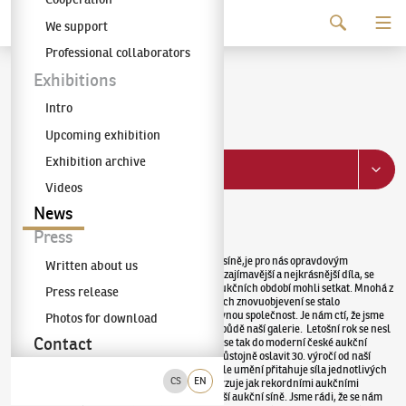
Continue to content
We support
The KODL Gallery
Professional collaborators
Record Year 2019
Exhibitions
Intro
Upcoming exhibition
Exhibition archive
View catalog
Videos
News
Published
:
1/27/2020
Press
Vážení sběratelé umění a příznivci naší aukční síně,je pro nás opravdovým
Written about us
potěšením, že vám opět můžeme představit nejzajímavější a nejkrásnější díla, se
kterými jsme se v průběhu uplynulých dvou aukčních období mohli setkat. Mnohá z
Press release
nich byla po dlouhá léta veřejnosti skryta a jejich znovuobjevení se stalo
výjiměčným okamžikem nejen pro uměnímilovnou společnost. Je nám ctí, že jsme
Photos for download
měli možnost prezentovat tyto práce právě na půdě naší galerie. Letošní rok se nesl
Contact
ve znamení dvou mimořádných aukcí a zapsal se tak do moderní české aukční
historie jako nejúspěšnější. Dovolil nám tedy důstojně oslavit 30. výročí od naší
první dražby. Cítíme, že nejen nás, ale i sběratele umění přitahuje síla jednotlivých
CS
EN
obrazů a jejich výjimečnost se opakovaně potvrzuje jak rekordními aukčními
výsledky, tak stále se zvyšující návštěvností naší aukční síně. Jsme rádi, že se nám