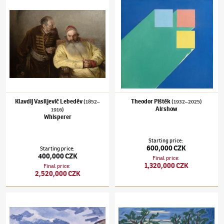
Klavdij Vasiljevič Lebeděv
(1852–1916)
Whisperer
Theodor Pištěk
(1932–2025)
Airshow
Klavdij Vasiljevič Lebeděv
Theodor Pištěk
(1852–
(1932–2025)
Airshow
1916)
Whisperer
Starting price
:
600,000 CZK
Starting price
:
400,000 CZK
Final price
:
1,320,000 CZK
Final price
:
2,520,000 CZK
Václav Špála
(1885–1946)
The Berounka River
Josef Čapek
(1887–1945)
Red Motorcycle