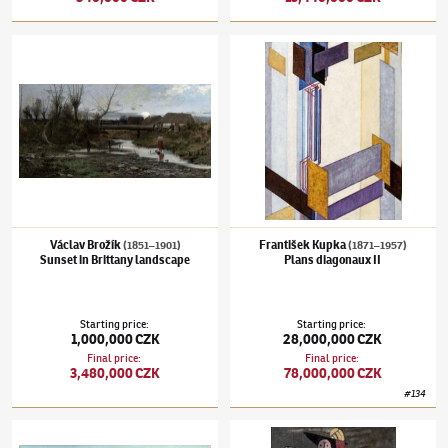
Václav Brožík
(1851–1901)
Sunset in Brittany landscape
František Kupka
(1871–1957)
Plans diagonau
Václav Brožík
František Kupka
(1851–1901)
(1871–1957)
Sunset in Brittany landscape
Plans diagonaux II
Starting price
:
Starting price
:
1,000,000 CZK
28,000,000 CZK
Final price
:
Final price
:
3,480,000 CZK
78,000,000 CZK
#
134
Kamil Lhoták
(1912–1990)
Tribute to Jules Verne
Zdeněk Sklenář
(1910–1986)
Dancer