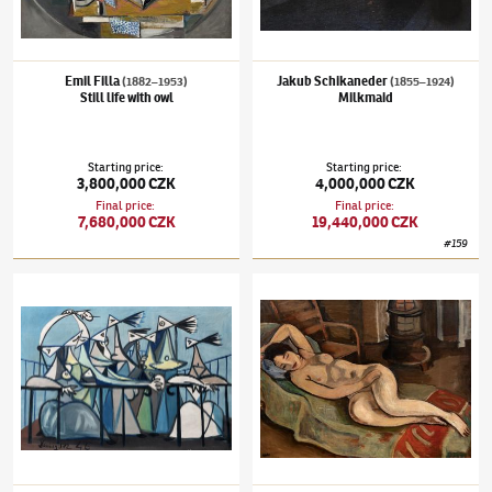
Emil Filla
Jakub Schikaneder
(1882–1953)
(1855–1924)
Still life with owl
Milkmaid
Starting price
:
Starting price
:
3,800,000 CZK
4,000,000 CZK
Final price
:
Final price
:
7,680,000 CZK
19,440,000 CZK
#
159
Óscar Domínguez
(1906–1957)
Women on a balcony
Jiří Kars
(1880–1945)
Nude on sofa