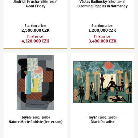
Jindřich Prucha
Václav Radimský
(1886–1914)
(1867–1946)
Good Friday
Blooming Poppies in Normandy
Starting price
:
Starting price
:
2,500,000 CZK
1,200,000 CZK
Final price
:
Final price
:
4,320,000 CZK
3,480,000 CZK
Toyen
(1902–1980)
Nature Morte Cubiste (Ice-cream)
Toyen
(1902–1980)
Black Paradise
Toyen
Toyen
(1902–1980)
(1902–1980)
Nature Morte Cubiste (Ice-cream)
Black Paradise