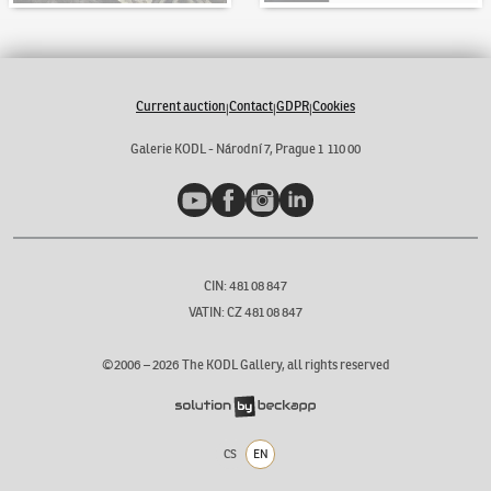
Current auction
Contact
GDPR
Cookies
|
|
|
Galerie KODL - Národní 7, Prague 1 110 00
YouTube
Facebook
Instagram
LinkedIn
CIN: 481 08 847
VATIN: CZ 481 08 847
©2006 –
2026
The KODL Gallery, all rights reserved
CS
EN