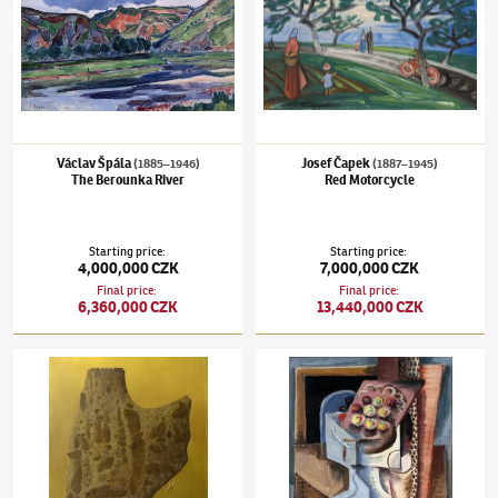
Václav Špála
Josef Čapek
(1885–1946)
(1887–1945)
The Berounka River
Red Motorcycle
Starting price
:
Starting price
:
4,000,000 CZK
7,000,000 CZK
Final price
:
Final price
:
6,360,000 CZK
13,440,000 CZK
František Muzika
(1900–1974)
Citadel IX.
Antonín Procházka
(1882–1945)
Tray