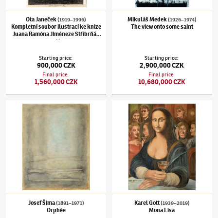
Ota Janeček
Mikuláš Medek
(1919–1996)
(1926–1974)
Kompletní soubor ilustrací ke knize
The view onto some saint
Juana Ramóna Jiméneze Stříbrňák
a já
Starting price
:
Starting price
:
900,000 CZK
2,900,000 CZK
Final price
:
Final price
:
1,560,000 CZK
10,680,000 CZK
Josef Šíma
(1891–1971)
Orphée
Karel Gott
(1939–2019)
Mona Lisa
Josef Šíma
Karel Gott
(1891–1971)
(1939–2019)
Orphée
Mona Lisa