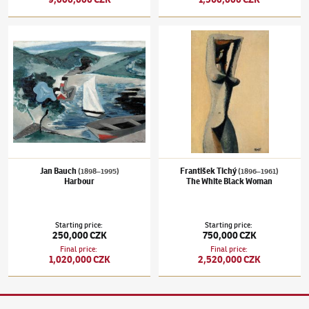
Jan Bauch
(1898–1995)
Harbour
František Tichý
(1896–1961)
The White Bl
Jan Bauch
František Tichý
(1898–1995)
(1896–1961)
Harbour
The White Black Woman
Starting price
:
Starting price
:
250,000 CZK
750,000 CZK
Final price
:
Final price
:
1,020,000 CZK
2,520,000 CZK