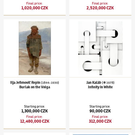
Final price
:
Final price
:
1,020,000 CZK
2,520,000 CZK
Ilja Jefimovič Repin
(1844–1930)
Burlak on the Volga
Jan Kaláb
(✱ 1978)
Infinity in White
Ilja Jefimovič Repin
Jan Kaláb
(1844–1930)
(✱ 1978)
Burlak on the Volga
Infinity in White
Starting price
:
Starting price
:
1,300,000 CZK
90,000 CZK
Final price
:
Final price
:
12,480,000 CZK
312,000 CZK