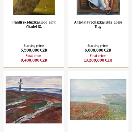
František Muzika
Antonín Procházka
(1900–1974)
(1882–1945)
Citadel IX.
Tray
Starting price
:
Starting price
:
5,500,000 CZK
6,800,000 CZK
Final price
:
Final price
:
8,400,000 CZK
13,200,000 CZK
Jindřich Prucha
(1886–1914)
Good Friday
Václav Radimský
(1867–1946)
Blooming Po