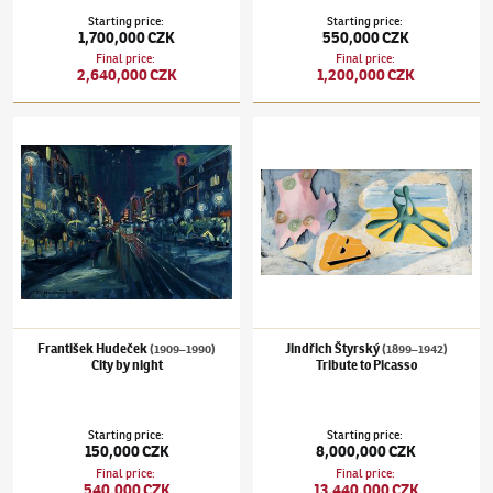
Starting price
:
Starting price
:
1,700,000 CZK
550,000 CZK
Final price
:
Final price
:
2,640,000 CZK
1,200,000 CZK
František Hudeček
(1909–1990)
City by night
Jindřich Štyrský
(1899–1942)
Tribute to Pi
František Hudeček
Jindřich Štyrský
(1909–1990)
(1899–1942)
City by night
Tribute to Picasso
Starting price
:
Starting price
:
150,000 CZK
8,000,000 CZK
Final price
:
Final price
:
540,000 CZK
13,440,000 CZK