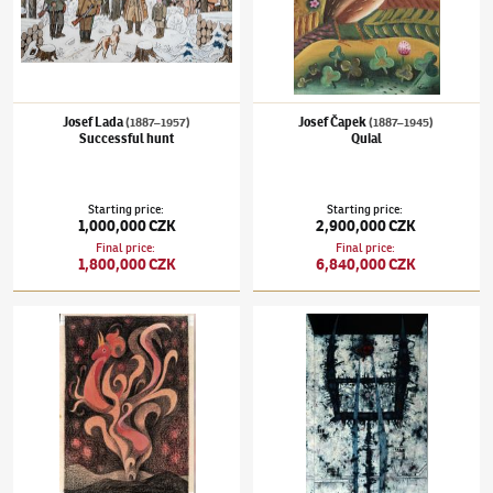
Josef Lada
Josef Čapek
(1887–1957)
(1887–1945)
Successful hunt
Quial
Starting price
:
Starting price
:
1,000,000 CZK
2,900,000 CZK
Final price
:
Final price
:
1,800,000 CZK
6,840,000 CZK
Ota Janeček
(1919–1996)
Kompletní soubor ilustrací ke knize Juana Ramóna Jiméneze S
Mikuláš Medek
(1926–1974)
The view onto 