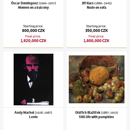
Óscar Domínguez
Jiří Kars
(1906–1957)
(1880–1945)
Women on a balcony
Nude on sofa
Starting price
:
Starting price
:
800,000 CZK
350,000 CZK
Final price
:
Final price
:
1,920,000 CZK
1,800,000 CZK
Andy Warhol
(1928–1987)
Lenin
Oldřich Blažíček
(1887–1953)
Still life wit
Andy Warhol
Oldřich Blažíček
(1928–1987)
(1887–1953)
Lenin
Still life with pumpkins