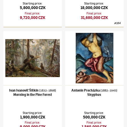
Starting price
:
Starting price
:
5,800,000 CZK
18,000,000 CZK
Final price
:
Final price
:
9,720,000 CZK
31,680,000 CZK
#
164
Ivan Ivanovič Šiškin
(1832–1898)
Morning in the Pine Forest
Antonín Procházka
(1882–1945)
Sisyphus
Ivan Ivanovič Šiškin
Antonín Procházka
(1832–1898)
(1882–1945)
Morning in the Pine Forest
Sisyphus
Starting price
:
Starting price
:
1,900,000 CZK
500,000 CZK
Final price
:
Final price
:
9,000,000 CZK
1,560,000 CZK