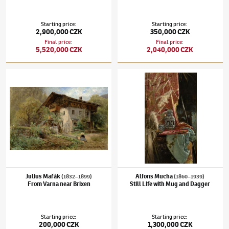
Starting price
:
Starting price
:
2,900,000 CZK
350,000 CZK
Final price
:
Final price
:
5,520,000 CZK
2,040,000 CZK
Julius Mařák
(1832–1899)
From Varna near Brixen
Alfons Mucha
(1860–1939)
Still Life with
Julius Mařák
Alfons Mucha
(1832–1899)
(1860–1939)
From Varna near Brixen
Still Life with Mug and Dagger
Starting price
:
Starting price
:
200,000 CZK
1,300,000 CZK