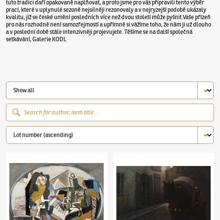
tuto tradici daří opakovaně naplňovat, a proto jsme pro vás připravili tento výběr
prací, které v uplynulé sezoně nejsilněji rezonovaly a v nejryzejší podobě ukázaly
kvalitu, jíž se české umění posledních více než dvou století může pyšnit.Vaše přízeň
pro nás rozhodně není samozřejmostí a upřímně si vážíme toho, že nám ji už dlouho
a v poslední době stále intenzivněji projevujete. Těšíme se na další společná
setkávání, Galerie KODL
Emil Filla
(1882–1953)
Still life with owl
Jakub Schikaneder
(1855–1924)
Milkmaid