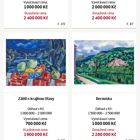
Vyvolávací cena
:
Vyvolávací cena
:
1 000 000 Kč
2 000 000 Kč
Dosažená cena
:
Dosažená cena
:
2 400 000 Kč
2 400 000 Kč
č.
172
č.
97
Václav Špála
(1885–1946)
Zátiší s krajinou Otavy
Václav Špála
(1885–1946)
Berounka
Zátiší s krajinou Otavy
Berounka
Odhad
v
Kč
:
Odhad
v
Kč
:
1 000 000
2 000 000
1 500 000
2 500 000
–
–
Vyvolávací cena
:
Vyvolávací cena
:
700 000 Kč
1 000 000 Kč
Kladívková cena
:
Dosažená cena
:
1 900 000 Kč
2 280 000 Kč