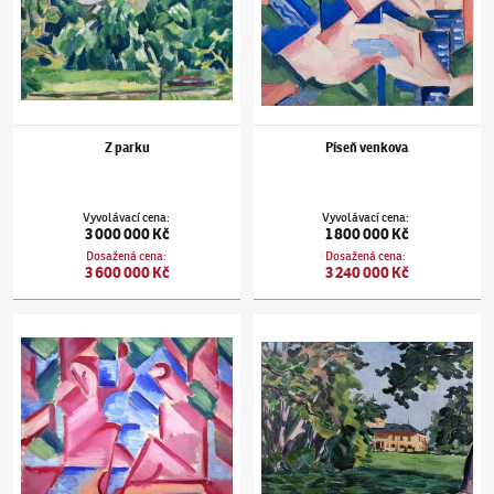
Z parku
Píseň venkova
Vyvolávací cena
:
Vyvolávací cena
:
3 000 000 Kč
1 800 000 Kč
Dosažená cena
:
Dosažená cena
:
3 600 000 Kč
3 240 000 Kč
Václav Špála
(1885–1946)
Koupání
Václav Špála
(1885–1946)
Veltrusy