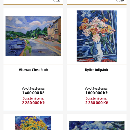
č.
122
č.
140
Václav Špála
(1885–1946)
Vltava u Chvatěrub
Václav Špála
(1885–1946)
Kytice tulipánů
Vltava u Chvatěrub
Kytice tulipánů
Vyvolávací cena
:
Vyvolávací cena
:
1 400 000 Kč
1 800 000 Kč
Dosažená cena
:
Dosažená cena
:
2 280 000 Kč
2 280 000 Kč
Václav Špála
(1885–1946)
Blatouchy ve džbánku
Václav Špála
(1885–1946)
Hrad Kost