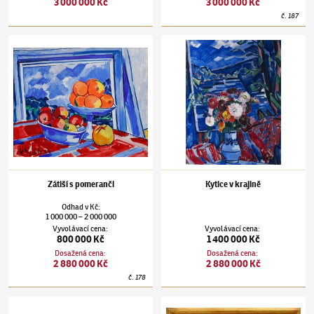
3 000 000 Kč
3 000 000 Kč
č.
187
Václav Špála
(1885–1946)
Zátiší s pomeranči
Václav Špála
(1885–1946)
Kytice v krajině
Zátiší s pomeranči
Kytice v krajině
Odhad
v
Kč
:
1 000 000
2 000 000
–
Vyvolávací cena
:
Vyvolávací cena
:
800 000 Kč
1 400 000 Kč
Dosažená cena
:
Dosažená cena
:
2 880 000 Kč
2 880 000 Kč
č.
178
Václav Špála
(1885–1946)
O žních
Václav Špála
(1885–1946)
Pyšely