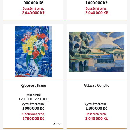
900 000 Kč
1 000 000 Kč
Dosažená cena
:
Dosažená cena
:
2 040 000 Kč
2 040 000 Kč
Václav Špála
(1885–1946)
Kytice ve džbánu
Václav Špála
(1885–1946)
Vltava u Ouholic
Kytice ve džbánu
Vltava u Ouholic
Odhad
v
Kč
:
1 200 000
2 200 000
–
Vyvolávací cena
:
Vyvolávací cena
:
1 000 000 Kč
1 100 000 Kč
Kladívková cena
:
Dosažená cena
:
1 700 000 Kč
2 040 000 Kč
č.
177