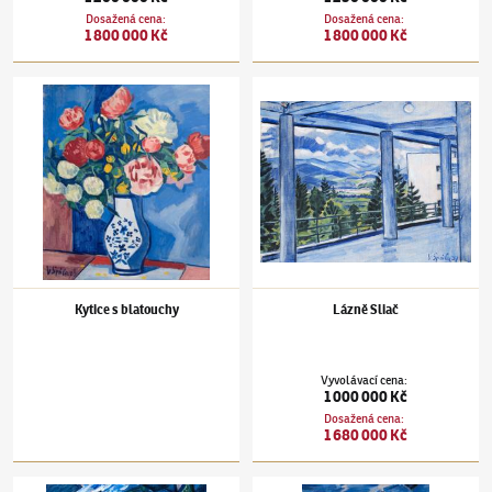
Dosažená cena
:
Dosažená cena
:
1 800 000 Kč
1 800 000 Kč
Václav Špála
(1885–1946)
Kytice s blatouchy
Václav Špála
(1885–1946)
Lázně Sliač
Kytice s blatouchy
Lázně Sliač
Vyvolávací cena
:
1 000 000 Kč
Dosažená cena
:
1 680 000 Kč
Václav Špála
(1885–1946)
Kytice pivoněk
Václav Špála
(1885–1946)
Kytice ve džbánk