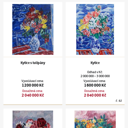
Václav Špála
(1885–1946)
Kytice s tulipány
Václav Špála
(1885–1946)
Kytice
Kytice s tulipány
Kytice
Odhad
v
Kč
:
2 000 000
3 000 000
–
Vyvolávací cena
:
Vyvolávací cena
:
1 200 000 Kč
1 600 000 Kč
Dosažená cena
:
Dosažená cena
:
2 040 000 Kč
2 040 000 Kč
č.
92
Václav Špála
(1885–1946)
Pivoňky
Václav Špála
(1885–1946)
Vlčí máky a měsí