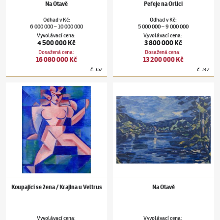
Na Otavě
Peřeje na Orlici
Odhad
v
Kč
:
Odhad
v
Kč
:
6 000 000
10 000 000
5 000 000
9 000 000
–
–
Vyvolávací cena
:
Vyvolávací cena
:
4 500 000 Kč
3 800 000 Kč
Dosažená cena
:
Dosažená cena
:
16 080 000 Kč
13 200 000 Kč
č.
157
č.
147
Václav Špála
(1885–1946)
Koupající se žena / Krajina u Veltrus
Václav Špála
(1885–1946)
Na Otavě
Koupající se žena / Krajina u Veltrus
Na Otavě
Vyvolávací cena
:
Vyvolávací cena
: