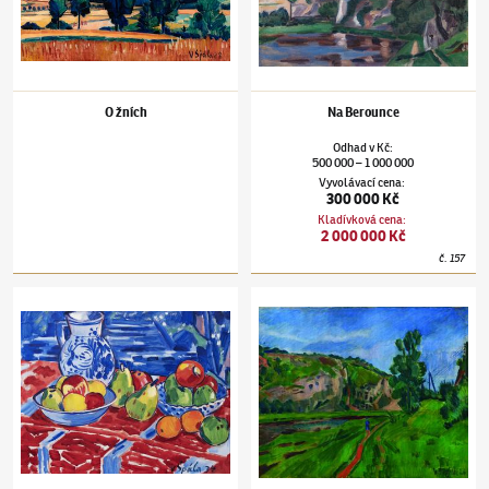
O žních
Na Berounce
Odhad
v
Kč
:
500 000
1 000 000
–
Vyvolávací cena
:
300 000 Kč
Kladívková cena
:
2 000 000 Kč
č.
157
Václav Špála
(1885–1946)
Zátiší s ovocem
Václav Špála
(1885–1946)
U Berounky