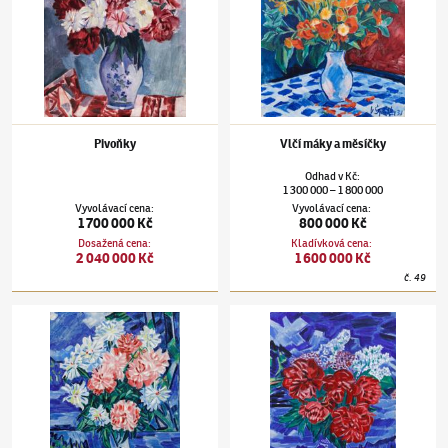
Pivoňky
Vlčí máky a měsíčky
Odhad
v
Kč
:
1 300 000
1 800 000
–
Vyvolávací cena
:
Vyvolávací cena
:
1 700 000 Kč
800 000 Kč
Dosažená cena
:
Kladívková cena
:
2 040 000 Kč
1 600 000 Kč
č.
49
Václav Špála
(1885–1946)
Kytice pivoněk
Václav Špála
(1885–1946)
Červené pivoňky