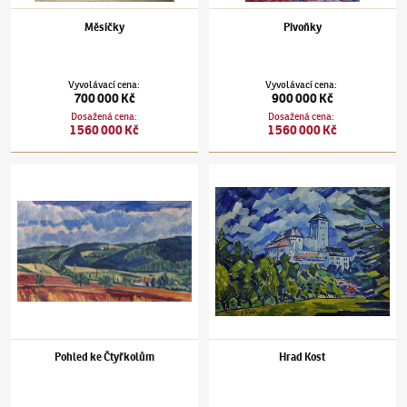
Měsíčky
Pivoňky
Vyvolávací cena
:
Vyvolávací cena
:
700 000 Kč
900 000 Kč
Dosažená cena
:
Dosažená cena
:
1 560 000 Kč
1 560 000 Kč
Václav Špála
(1885–1946)
Pohled ke Čtyřkolům
Václav Špála
(1885–1946)
Hrad Kost
Pohled ke Čtyřkolům
Hrad Kost