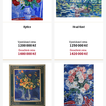
Kytice
Hrad Kost
Vyvolávací cena
:
Vyvolávací cena
:
1 200 000 Kč
1 250 000 Kč
Dosažená cena
:
Dosažená cena
:
1 680 000 Kč
1 620 000 Kč
Václav Špála
(1885–1946)
Měsíčky
Václav Špála
(1885–1946)
Pivoňky