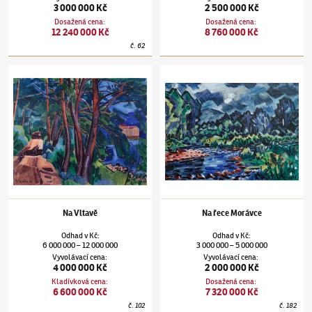
3 000 000 Kč
2 500 000 Kč
Dosažená cena
:
Dosažená cena
:
12 240 000 Kč
8 760 000 Kč
č.
62
Václav Špála
(1885–1946)
Na Vltavě
Václav Špála
(1885–1946)
Na řece Morávce
Na Vltavě
Na řece Morávce
Odhad
v
Kč
:
Odhad
v
Kč
:
6 000 000
12 000 000
3 000 000
5 000 000
–
–
Vyvolávací cena
:
Vyvolávací cena
:
4 000 000 Kč
2 000 000 Kč
Kladívková cena
:
Dosažená cena
:
6 600 000 Kč
7 320 000 Kč
č.
102
č.
182