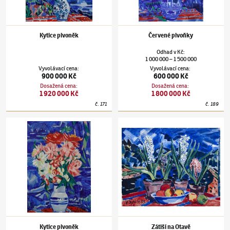
Kytice pivoněk
Červené pivoňky
Odhad
v
Kč
:
1 000 000
1 500 000
–
Vyvolávací cena
:
Vyvolávací cena
:
900 000 Kč
600 000 Kč
Dosažená cena
:
Dosažená cena
:
1 920 000 Kč
1 800 000 Kč
č.
171
č.
189
Václav Špála
(1885–1946)
Kytice pivoněk
Václav Špála
(1885–1946)
Zátiší na Otavě
Kytice pivoněk
Zátiší na Otavě