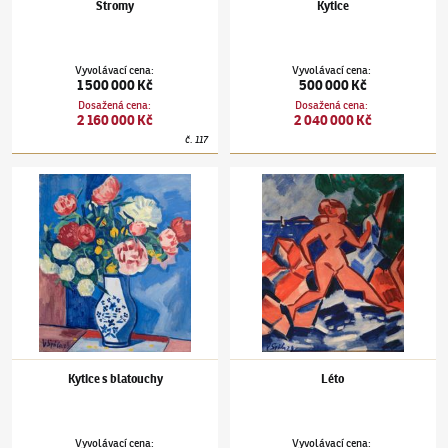
Stromy
Kytice
Vyvolávací cena
:
Vyvolávací cena
:
1 500 000 Kč
500 000 Kč
Dosažená cena
:
Dosažená cena
:
2 160 000 Kč
2 040 000 Kč
č.
117
Václav Špála
(1885–1946)
Kytice s blatouchy
Václav Špála
(1885–1946)
Léto
Kytice s blatouchy
Léto
Vyvolávací cena
:
Vyvolávací cena
: