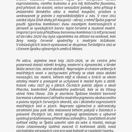
expresionismu, raného kubismu a pro něj klíčového fauvismu,
jenž přetavil do vlastní, velice senzuální podoby. Jeho přístup k
znázornění ženského aktu a motivů koupání, pradlen a
venkovanek je jedním z nejradikálnějších u nás. V roce 1911
vzniká
Idyla (Dvě dívky při koupeli)
– obraz, v němž Špála poprvé
použil typickou kombinaci dvou navzájem kontrastujících a
zároveň se vyvažujících barev: teplé červené a studené modré.
Inspirací pro tuto přitažlivou barevnou kombinaci (s níž pracoval
až do roku 1923) mu byla vzpomínka na dětství na venkově, kde
ženy nosily červené spodničky s modrými blůzkami.
V následujících letech vystavoval se skupinou Tvrdošíjní a stal se
i členem Spolku výtvarných umělců Mánes.
Po válce, zejména mezi lety 1923–1926, se do centra jeho
pozornosti dostal námět krajiny, moderní a dynamické, v široké
škále zelení (tzv. zelené období). Naprostým vrcholem veškerých
malířských snah v zachycování přírody se však stalo období
navazující, tzv. modré, během nějž si liboval v hrách se všemi
odstíny modré a postupně se uchyloval k malbě kytic a zátiší.
Kolem roku 1927 jej v jižních Čechách pohltil zájem o okolí
Písecka, konkrétně Zvíkovského podhradí, kde se do Vltavy
vlévá řeka Otava. Zde je završeno Špálovo hledání barevné
harmonie s dominancí zářivého modrého pigmentu obohaceného
o paletu teplých červených akordů, ale i zklidnění expresivních
malířských linií a ploch. Naprosto výjimečná a sběratelsky
atraktivní jsou pak díla malovaná během pobytů v Dalmácii v
polovině třicátých let, která oplývají optimismem a výborně
vystihují prázdninovou přímořskou atmosféru. S počátkem druhé
světové války se Špála uzavřel sám do sebe a hledal, maluje
často cézannovsky laděná ovocná či květinová zátiší, nová
východiska výrazových cest pro svoji bohatě se rozvíjející tvorbu.