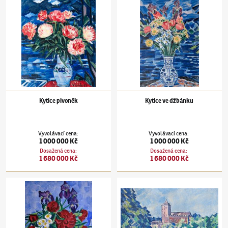
Kytice pivoněk
Kytice ve džbánku
Vyvolávací cena
:
Vyvolávací cena
:
1 000 000 Kč
1 000 000 Kč
Dosažená cena
:
Dosažená cena
:
1 680 000 Kč
1 680 000 Kč
Václav Špála
(1885–1946)
Kytice
Václav Špála
(1885–1946)
Hrad Kost