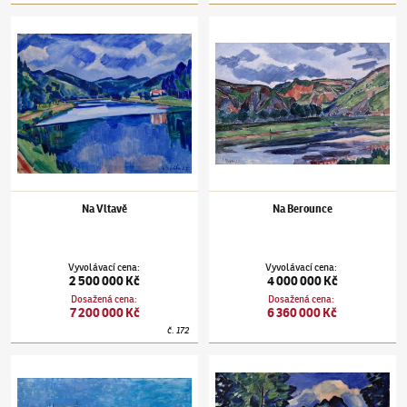
Václav Špála
(1885–1946)
Na Vltavě
Václav Špála
(1885–1946)
Na Berounce
Na Vltavě
Na Berounce
Vyvolávací cena
:
Vyvolávací cena
:
2 500 000 Kč
4 000 000 Kč
Dosažená cena
:
Dosažená cena
:
7 200 000 Kč
6 360 000 Kč
č.
172
Václav Špála
(1885–1946)
Ze Supetáru
Václav Špála
(1885–1946)
Peřeje na Orlici