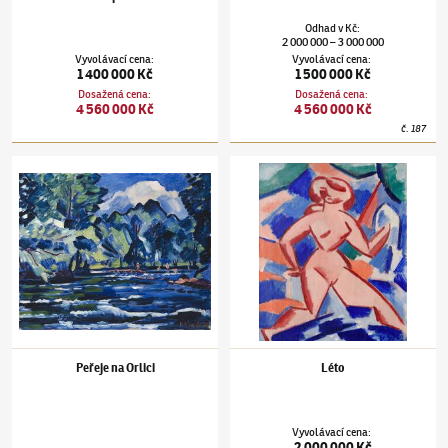
Odhad
v
Kč
:
2 000 000
3 000 000
–
Vyvolávací cena
:
Vyvolávací cena
:
1 400 000 Kč
1 500 000 Kč
Dosažená cena
:
Dosažená cena
:
4 560 000 Kč
4 560 000 Kč
č.
187
Václav Špála
(1885–1946)
Peřeje na Orlici
Václav Špála
(1885–1946)
Léto
Peřeje na Orlici
Léto
Vyvolávací cena
:
2 000 000 Kč