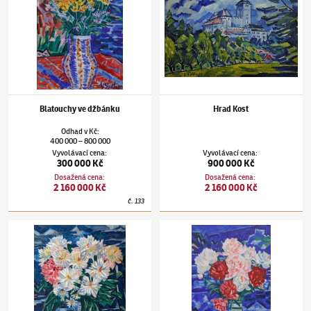
Blatouchy ve džbánku
Hrad Kost
Odhad
v
Kč
:
400 000
800 000
–
Vyvolávací cena
:
Vyvolávací cena
:
300 000 Kč
900 000 Kč
Dosažená cena
:
Dosažená cena
:
2 160 000 Kč
2 160 000 Kč
č.
133
Václav Špála
(1885–1946)
Kytice
Václav Špála
(1885–1946)
Pivoňky