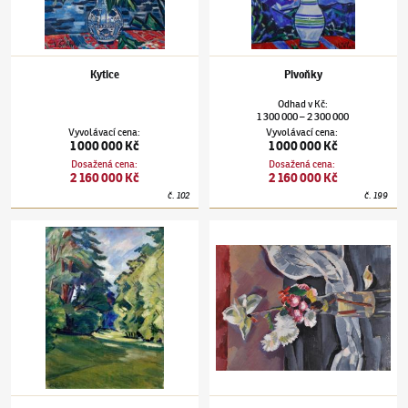
Kytice
Pivoňky
Odhad
v
Kč
:
1 300 000
2 300 000
–
Vyvolávací cena
:
Vyvolávací cena
:
1 000 000 Kč
1 000 000 Kč
Dosažená cena
:
Dosažená cena
:
2 160 000 Kč
2 160 000 Kč
č.
102
č.
199
Václav Špála
(1885–1946)
Stromy
Václav Špála
(1885–1946)
Kytice