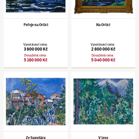
Peřeje na Orlici
Na Orlici
Vyvolávací cena
:
Vyvolávací cena
:
3 800 000 Kč
2 800 000 Kč
Dosažená cena
:
Dosažená cena
:
5 160 000 Kč
5 040 000 Kč
Václav Špála
(1885–1946)
Ze Supetáru
Václav Špála
(1885–1946)
V lese
Ze Supetáru
V lese