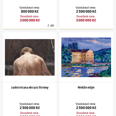
Vyvolávací cena
:
Vyvolávací cena
:
800 000 Kč
2 500 000 Kč
Dosažená cena
:
Dosažená cena
:
3 000 000 Kč
3 000 000 Kč
č.
102
Václav Špála
(1885–1946)
zadní strana obrazu Stromy
Václav Špála
(1885–1946)
Weilův mlýn
zadní strana obrazu Stromy
Weilův mlýn
Vyvolávací cena
:
Vyvolávací cena
:
2 500 000 Kč
2 500 000 Kč
Dosažená cena
:
Dosažená cena
: