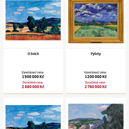
O žních
Pyšely
Vyvolávací cena
:
Vyvolávací cena
:
1 500 000 Kč
1 200 000 Kč
Dosažená cena
:
Dosažená cena
:
2 880 000 Kč
2 760 000 Kč
Václav Špála
(1885–1946)
O žních
Václav Špála
(1885–1946)
Na Berounce