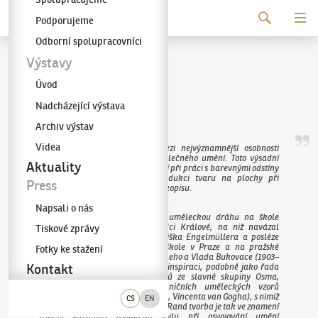
Pokračovat k obsahu
Podporujeme
Galerie KODL
Odborní spolupracovníci
Václav Špála
Výstavy
Úvod
(1885–1946)
Nadcházející výstava
Archiv výstav
Videa
Malíř Václav Špála se řadí mezi nejvýznamnější osobnosti
českého předválečného a meziválečného umění. Toto výsadní
Aktuality
postavení si vysloužil svou citlivostí při práci s barevnými odstíny
a ohromujícím talentem pro redukci tvaru na plochy při
Press
zachování měkkého štětcového rukopisu.
Napsali o nás
Špála započal svou jedinečnou uměleckou dráhu na škole
uměleckého zámečnictví v Hradci Králové, na niž navázal
Tiskové zprávy
soukromým doučováním u Františka Engelmüllera a posléze
studii na Uměleckoprůmyslové škole v Praze a na pražské
Fotky ke stažení
Akademii u profesorů Franze Thieleho a Vlada Bukovace (1903–
1908). V počátcích tvorby čerpal inspiraci, podobně jako řada
Kontakt
jeho vrstevníků a později kolegů ze slavné skupiny Osma,
především z aktuálních zahraničních uměleckých vzorů
(Edvarda Muncha, Paula Cézanna, Vincenta van Gogha), s nimiž
CS
EN
se seznámil během cest po Evropě. Raná tvorba je tak ve znamení
tříbení vlastního osobitého stylu při osvojování umění