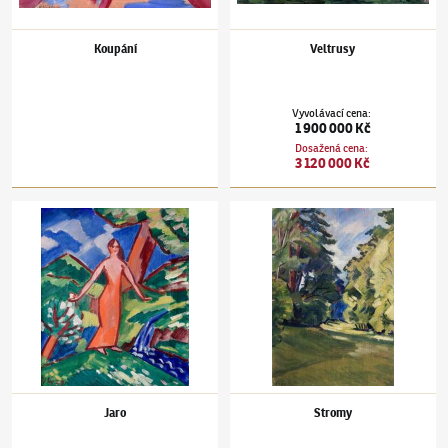
Koupání
Veltrusy
Vyvolávací cena
:
1 900 000 Kč
Dosažená cena
:
3 120 000 Kč
Václav Špála
(1885–1946)
Jaro
Václav Špála
(1885–1946)
Stromy
Jaro
Stromy