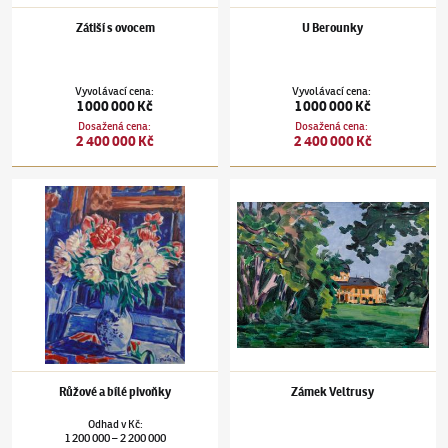
Zátiší s ovocem
U Berounky
Vyvolávací cena
:
Vyvolávací cena
:
1 000 000 Kč
1 000 000 Kč
Dosažená cena
:
Dosažená cena
:
2 400 000 Kč
2 400 000 Kč
Václav Špála
(1885–1946)
Růžové a bílé pivoňky
Václav Špála
(1885–1946)
Zámek Veltrusy
Růžové a bílé pivoňky
Zámek Veltrusy
Odhad
v
Kč
:
1 200 000
2 200 000
–