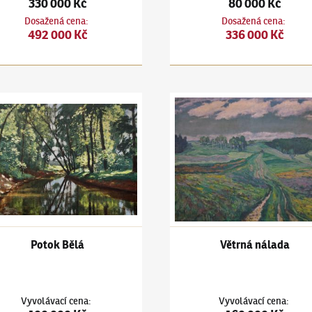
330 000 Kč
80 000 Kč
Dosažená cena
:
Dosažená cena
:
492 000 Kč
336 000 Kč
ín Hudeček
(1872–1941)
Potok Bělá
Antonín Hudeček
(1872–1941)
Potok Bělá
Větrná nálada
Vyvolávací cena
:
Vyvolávací cena
: