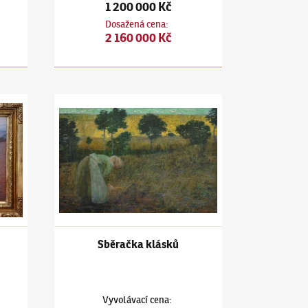
1 200 000 Kč
Dosažená cena
:
2 160 000 Kč
Z Okoře
Antonín Hudeček
(1872–1941)
Sběračka klásků
Sběračka klásků
Vyvolávací cena
: