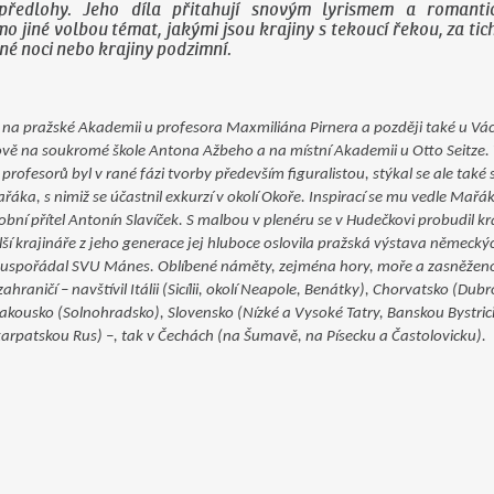
předlohy. Jeho díla přitahují snovým lyrismem a romanti
 jiné volbou témat, jakými jsou krajiny s tekoucí řekou, za tic
é noci nebo krajiny podzimní.
 na pražské Akademii u profesora Maxmiliána Pirnera a později také u Vác
ově na soukromé škole Antona Ažbeho a na místní Akademii u Otto Seitze
profesorů byl v rané fázi tvorby především figuralistou, stýkal se ale také 
ařáka, s nimiž se účastnil exkurzí v okolí Okoře. Inspirací se mu vedle Mařá
obní přítel Antonín Slavíček. S malbou v plenéru se v Hudečkovi probudil kr
ší krajináře z jeho generace jej hluboce oslovila pražská výstava německý
 uspořádal SVU Mánes. Oblíbené náměty, zejména hory, moře a zasněženo
zahraničí – navštívil Itálii (Sicílii, okolí Neapole, Benátky), Chorvatsko (Du
Rakousko (Solnohradsko), Slovensko (Nízké a Vysoké Tatry, Banskou Bystric
arpatskou Rus) –, tak v Čechách (na Šumavě, na Písecku a Častolovicku).