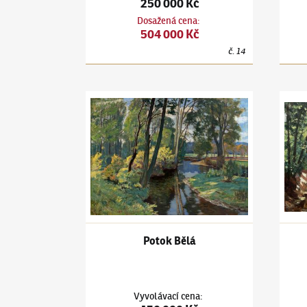
250 000 Kč
Dosažená cena
:
504 000 Kč
č.
14
Antonín Hudeček
(1872–1941)
Potok Bělá
Anton
Potok Bělá
Vyvolávací cena
: