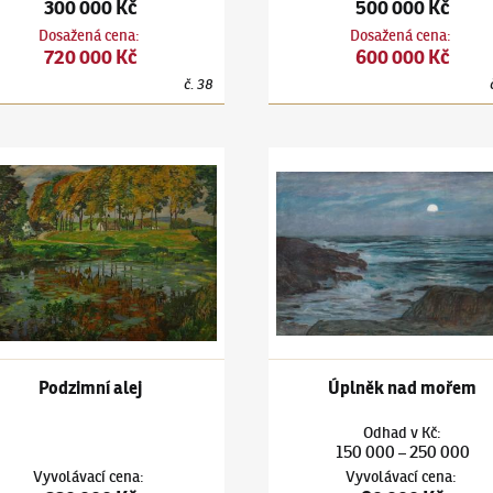
300 000 Kč
500 000 Kč
Dosažená cena
:
Dosažená cena
:
720 000 Kč
600 000 Kč
č.
38
m
ín Hudeček
(1872–1941)
Podzimní alej
Antonín Hudeček
(1872–1941)
Podzimní alej
Úplněk nad mořem
Odhad
v
Kč
:
150 000
250 000
–
Vyvolávací cena
:
Vyvolávací cena
: