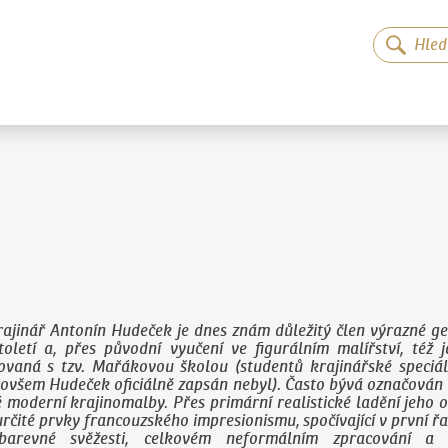
rajinář Antonín Hudeček je dnes znám důležitý člen výrazné g
toletí a, přes původní vyučení ve figurálním malířství, též
ovaná s tzv. Mařákovou školou (studentů krajinářské speciá
ovšem Hudeček oficiálně zapsán nebyl). Často bývá označován 
é moderní krajinomalby. Přes primární realistické ladění jeh
rčité prvky francouzského impresionismu, spočívající v první ř
 barevné svěžesti, celkovém neformálním zpracování a p