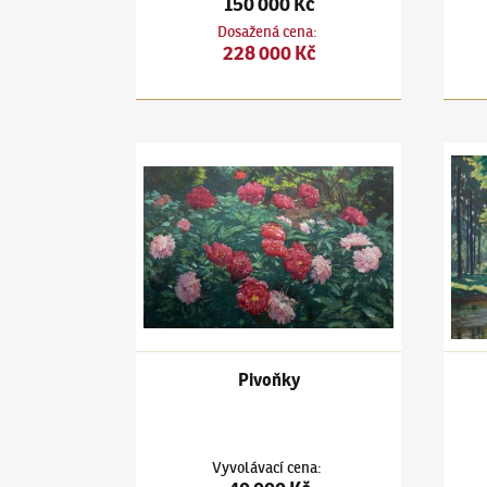
150 000 Kč
Dosažená cena
:
228 000 Kč
Antonín Hudeček
(1872–1941)
Pivoňky
Anton
Pivoňky
Vyvolávací cena
: