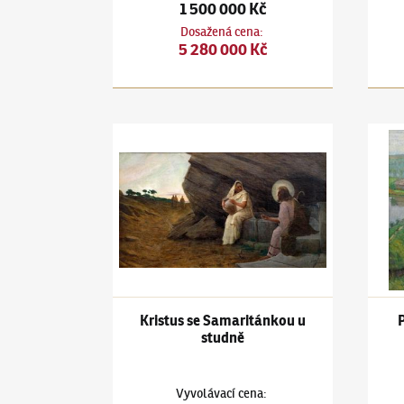
1 500 000 Kč
Dosažená cena
:
5 280 000 Kč
Antonín Hudeček
(1872–1941)
Kristus se Samar
Anton
Kristus se Samaritánkou u
studně
Vyvolávací cena
: