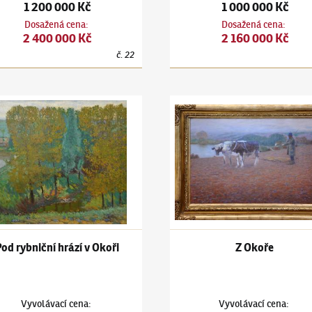
1 200 000 Kč
1 000 000 Kč
Dosažená cena
:
Dosažená cena
:
2 400 000 Kč
2 160 000 Kč
č.
22
itánkou u studně
ín Hudeček
(1872–1941)
Pod rybniční hrází v Okoři
Antonín Hudeček
(1872–1941)
Pod rybniční hrází v Okoři
Z Okoře
Vyvolávací cena
:
Vyvolávací cena
: