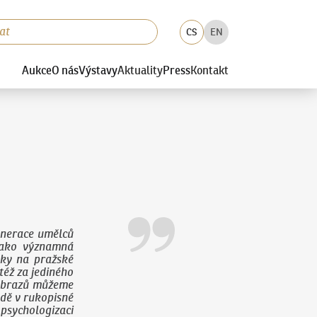
CS
EN
Aukce
O nás
Výstavy
Aktuality
Press
Kontakt
enerace umělců
 jako významná
lky na pražské
též za jediného
o obrazů můžeme
adě v rukopisné
sychologizaci