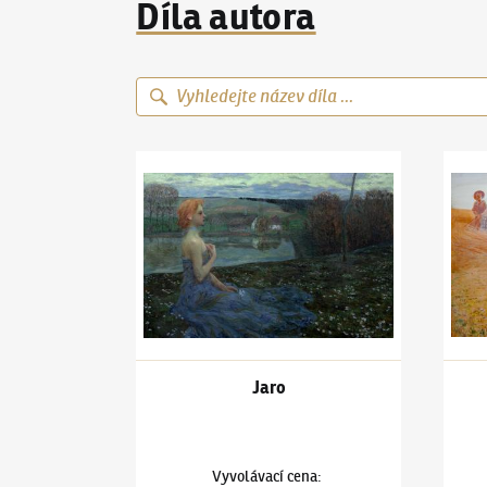
Díla autora
Antonín Hudeček
(1872–1941)
Jaro
Anton
Jaro
Vyvolávací cena
: