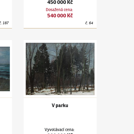
450 000 Kč
Dosažená cena
:
540 000 Kč
č.
187
č.
64
Úplněk nad mořem
Antonín Hudeček
(1872–1941)
V parku
V parku
Vyvolávací cena
: