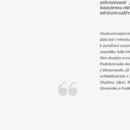
zobrazované 
navozenou mimo
měsícem ozářen
Studoval nejprve
dále též v Mnich
k zaměření svých 
speciálky Julia M
člen skupiny a os
Podobně jako dal
z Worpswede, již
vyhledával jak v 
(Rujánu, Alpy), 
Slovensko a Podk