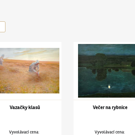
ín Hudeček
(1872–1941)
Vazačky klasů
Antonín Hudeček
(1872–1941)
Vazačky klasů
Večer na rybníce
Vyvolávací cena
:
Vyvolávací cena
: