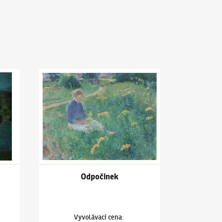
Večer na rybníce
Antonín Hudeček
(1872–1941)
Odpočinek
Odpočinek
Vyvolávací cena
: