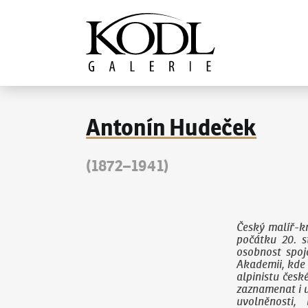
Pokračovat k obsahu
Galerie KODL
Antonín Hudeček
(1872–1941)
Český malíř-k
počátku 20. s
osobnost spoj
Akademii, kde 
alpinistu česk
zaznamenat i u
uvolněnosti,