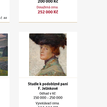
200 000 Kč
Dosažená cena
:
252 000 Kč
č.
44
Větrná nálada
Antonín Hudeček
(1872–1941)
Studie k podobizně paní 
Studie k podobizně paní
F. Jelínkové
Odhad
v
Kč
:
150 000
250 000
–
Vyvolávací cena
: