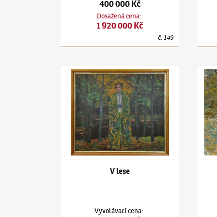
400 000 Kč
Dosažená cena
:
1 920 000 Kč
č.
149
Antonín Hudeček
(1872–1941)
V lese
Anton
V lese
Vyvolávací cena
: