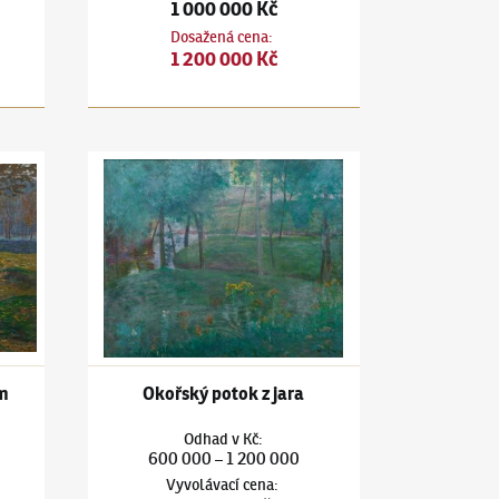
1 000 000 Kč
Dosažená cena
:
1 200 000 Kč
Okořský potok na podzim
Antonín Hudeček
(1872–1941)
Okořský potok z jara
m
Okořský potok z jara
Odhad
v
Kč
:
600 000
1 200 000
–
Vyvolávací cena
: