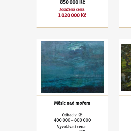
850 000 Kč
Dosažená cena
:
1 020 000 Kč
Antonín Hudeček
(1872–1941)
Měsíc nad moře
Anton
Měsíc nad mořem
Odhad
v
Kč
:
400 000
800 000
–
Vyvolávací cena
: