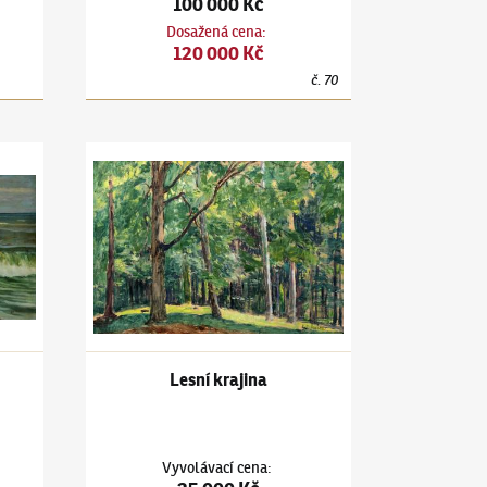
100 000 Kč
Dosažená cena
:
120 000 Kč
č.
70
Příbojová vlna
Antonín Hudeček
(1872–1941)
Lesní krajina
Lesní krajina
Vyvolávací cena
: