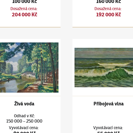
100 000 Kč
160 000 Kč
Dosažená cena
:
Dosažená cena
:
204 000 Kč
192 000 Kč
ín Hudeček
(1872–1941)
Živá voda
Antonín Hudeček
(1872–1941)
Živá voda
Příbojová vlna
Odhad
v
Kč
:
150 000
250 000
–
Vyvolávací cena
:
Vyvolávací cena
: