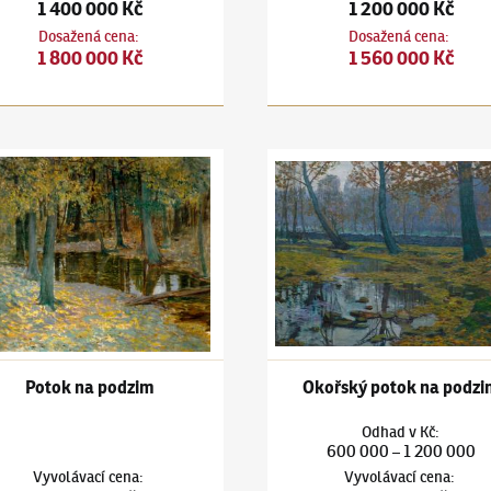
1 400 000 Kč
1 200 000 Kč
Dosažená cena
:
Dosažená cena
:
1 800 000 Kč
1 560 000 Kč
ín Hudeček
(1872–1941)
Potok na podzim
Antonín Hudeček
(1872–1941)
Potok na podzim
Okořský potok na podzi
Odhad
v
Kč
:
600 000
1 200 000
–
Vyvolávací cena
:
Vyvolávací cena
: