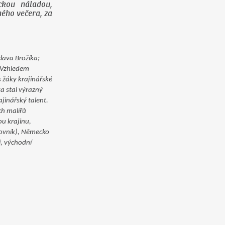
ckou náladou,
hého večera, za
lava Brožíka;
. Vzhledem
s žáky krajinářské
ka stal výrazný
ajinářský talent.
ch malířů
u krajinu,
brovník), Německo
i, východní