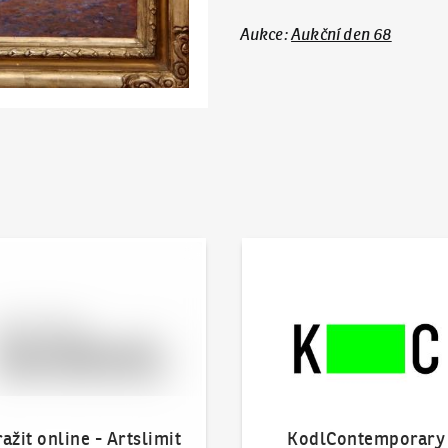
Aukce
:
Aukční den 68
 online - Artslimit
KodlContemporary
ažit online - Artslimit
KodlContemporary