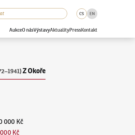
CS
EN
Aukce
O nás
Výstavy
Aktuality
Press
Kontakt
Z Okoře
72–1941)
0 000 Kč
 000 Kč