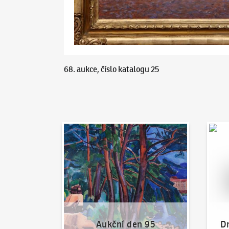
68. aukce, číslo katalogu 25
Aukční den 95
Dražit
Aukční den 95
Dr