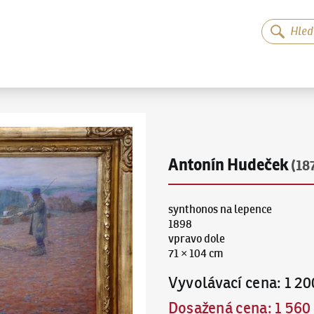
Antonín Hudeček
(18
synthonos na lepence
1898
vpravo dole
71 × 104 cm
Vyvolávací cena
:
1 20
Dosažená cena
:
1 560