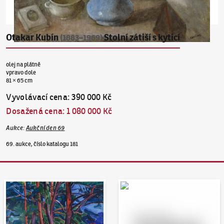
Otakar Kubín
Stolní zátiší s kyticí
(1883–1969)
olej na plátně
vpravo dole
81 × 65 cm
Vyvolávací cena
:
390 000 Kč
Dosažená cena
:
1 080 000 Kč
Aukce
:
Aukční den 69
69. aukce, číslo katalogu 181
Aukční den 95
Dražit online - Artslimit