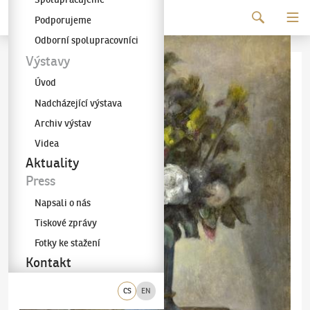
Pokračovat k obsahu
Podporujeme
Galerie KODL
Odborní spolupracovníci
Výstavy
Úvod
Nadcházející výstava
Archiv výstav
Videa
Aktuality
Press
Napsali o nás
Tiskové zprávy
Fotky ke stažení
Kontakt
CS
EN