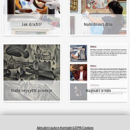
Jak dražit?
Nabídnout dílo
Naše nejvyšší prodeje
Napsali o nás
Naše nejvyšší prodeje
Napsali o nás
Aktuální aukce
Kontakt
GDPR
Cookies
|
|
|