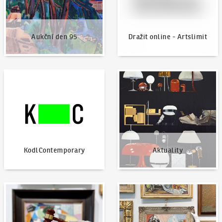
Aukční den 95
Dražit online - Artslimit
KodlContemporary
Aktuality
KodlContemporary
Aktuality
Jak dražit?
Nabídnout dílo