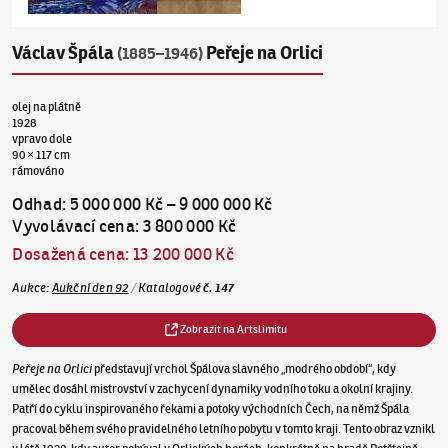
Václav Špála
Peřeje na Orlici
(1885–1946)
olej na plátně
1928
vpravo dole
90 × 117 cm
rámováno
Odhad
:
5 000 000 Kč
–
9 000 000 Kč
Vyvolávací cena
:
3 800 000 Kč
Dosažená cena
:
13 200 000 Kč
Aukce
:
Aukční den 92
/
Katalogové
č.
147
Zobrazit na Artslimitu
Peřeje na Orlici
představují vrchol Špálova slavného „modrého období“, kdy
umělec dosáhl mistrovství v zachycení dynamiky vodního toku a okolní krajiny.
Patří do cyklu inspirovaného řekami a potoky východních Čech, na němž Špála
pracoval během svého pravidelného letního pobytu v tomto kraji. Tento obraz vznikl