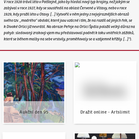
V roce 1928 trávil léto v Potštejně, jako by hledal nový typ krajiny, než jakým se
zabýval v roce 1927, kdy se soustředil na oblast Červené u Vltavy, nebo v roce
1929, kdy prožil léto u Otavy. […] Vytvořil v něm jedny z nejvýraznějších obrazů
svého tzv. „modrého“ období, které jsou vzácné i tím, že na rozdíl od jiných řek, se
k Divoké Orlici již nevrátil. Na obraze Peřeje na Orlici Špála položil velký důraz na
pohyb: sledovaný zrakový vjem mu představoval podnět k toku vnitřních zážitků,
které se během malby na sebe vrstvily, proměňovaly se a vzájemně křížily. […]“
).
Aukční den 95
Dražit online - Artslimit
Aukční den 95
Dražit online - Artslimit
KodlContemporary
Aktuality