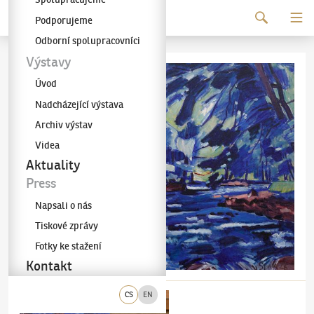
Pokračovat k obsahu
Podporujeme
Galerie KODL
Odborní spolupracovníci
Výstavy
Úvod
Nadcházející výstava
Archiv výstav
Videa
Aktuality
Press
Napsali o nás
Tiskové zprávy
Fotky ke stažení
Kontakt
CS
EN