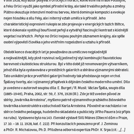
v létě 1928, kdy autor pobýval v Orlických horách, konkrétně na hradě Potštejně,
a řeku Orlici využil jako symbol přírodní krásy, ale také trvalého pohybu a změny.
Plátno okouzluje intenzivní modrou barvou, která dominuje kompozici a evokuje
nejen hloubku a sílu řeky, ale i niterný vztah umělce k přírodě. Jeho
charakteristický expresivní rukopis se zde projevuje v energických tazích štětce,
které dokonale vystihují bouřlivost peřejí a vytvářejí fascinující kontrast s klidnější
vegetací na březích.
Peřeje na Orlici
nejsou pouhým záznamem krajiny, ale spíše
osobní výpovědí člověka o jeho vnitřním rozpoložení a vztahu k přírodě.
Období konce dvacátých let je považováno za umělcovo nejplodnější
a nejkvalitnější, kdy plně rozvinul svůj jedinečný styl kombinující fauvistickou
barevnost s kubistickou strukturou. Byl v této době již renomovaným výtvarníkem,
jehož díla byla vystavována v prestižních galeriích a sbírána významnými sběrateli.
Tato unikátní práce prvotřídní galerijní hodnoty tak představuje nejen vrchol
Špálovy tvorby, ale i významný příspěvek k dějinám českého moderního umění. Dílo
je uvedeno v autorově soupisu díla: E. Burget / R. Musil: Václav Špála, soupis díla
(1885–1946), Praha, 2002, str. 59, č. 376, 1928 (III.). Zde je též uveden původ ze
sbírky „továrníka Arnsteina“, myšleno patrně významného pražského židovského
továrníka a konstruktéra vzducholodí Karla Arnsteina. Původně se nacházelo i ve
sbírce českého pedagoga, hudebního skladatele a publicisty Jiřího Pauera (viz přípis
na rubu). Vystaveno bylo na 143. členské výstavě SVU Mánes (Obecní dům v Praze,
17. 10. – 18. 11. 1928, kat. č. 222). Při konzultacích posouzeno prof. J. Zeminou
a PhDr. R. Michalovou, Ph.D. Přiložena odborná expertiza PhDr. K. Srpa (cit.:
„[…]