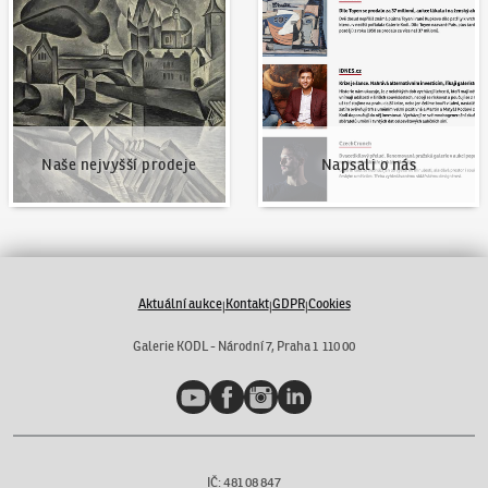
Naše nejvyšší prodeje
Napsali o nás
Naše nejvyšší prodeje
Napsali o nás
Aktuální aukce
Kontakt
GDPR
Cookies
|
|
|
Galerie KODL - Národní 7, Praha 1 110 00
YouTube
Facebook
Instagram
LinkedIn
IČ: 481 08 847